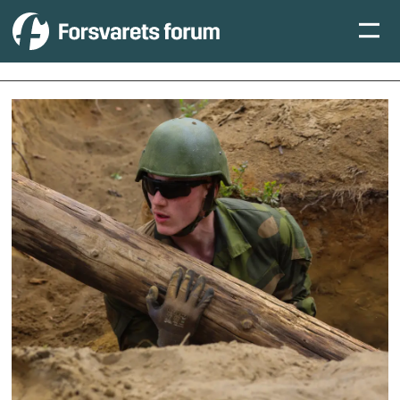
Tag:
pbu