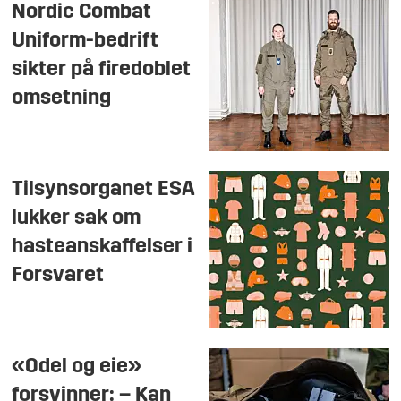
Nordic Combat
Uniform-bedrift
sikter på firedoblet
omsetning
Tilsynsorganet ESA
lukker sak om
haste­anskaffelser i
Forsvaret
«Odel og eie»
forsvinner: – Kan