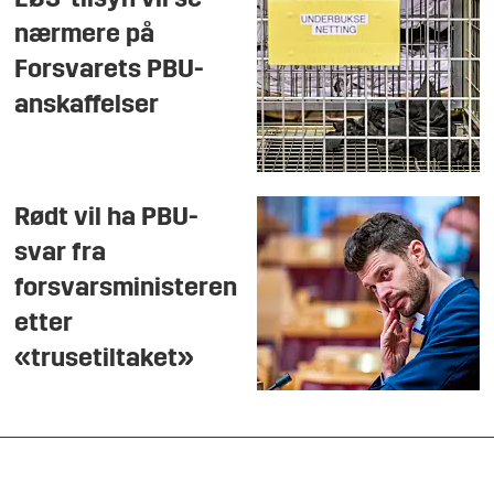
EØS-tilsyn vil se
nærmere på
Forsvarets PBU-
anskaffelser
Rødt vil ha PBU-
svar fra
forsvarsministeren
etter
«trusetiltaket»