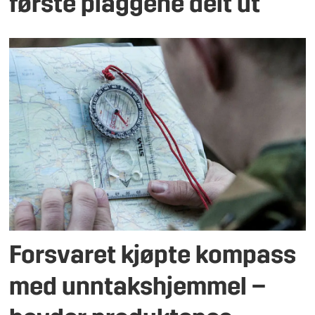
første plaggene delt ut
Forsvaret kjøpte kompass
med unntakshjemmel –