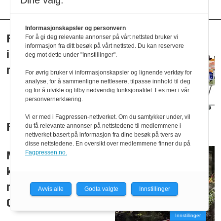
Dine valg:
Informasjonskapsler og personvern
For å gi deg relevante annonser på vårt nettsted bruker vi
Forsvaret nevner
informasjon fra ditt besøk på vårt nettsted. Du kan reservere
ikke lovbrudd i
deg mot dette under "Innstillinger".
redegjørelse til
For øvrig bruker vi informasjonskapsler og lignende verktøy for
analyse, for å sammenligne nettlesere, tilpasse innhold til deg
og for å utvikle og tilby nødvendig funksjonalitet. Les mer i vår
personvernerklæring.
Vi er med i Fagpressen-nettverket. Om du samtykker under, vil
Forsvarsdepartementet
du få relevante annonser på nettstedene til medlemmene i
nettverket basert på informasjon fra dine besøk på tvers av
disse nettstedene. En oversikt over medlemmene finner du på
Fagpressen.no.
Mangler nok
kroppsnært tøy til
rekruttene på
Avvis alle
Godta valgte
Innstillinger
Gardeskolen
Innstillinger