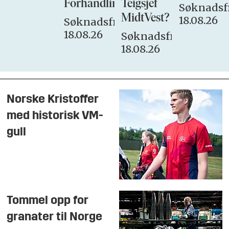
Forhandlingsutvalget
Teigsjef
Søknadsfr
MidtVest?
18.08.26
Søknadsfrist:
18.08.26
Søknadsfrist:
18.08.26
Norske Kristoffer
med historisk VM-
gull
Tommel opp for
granater til Norge