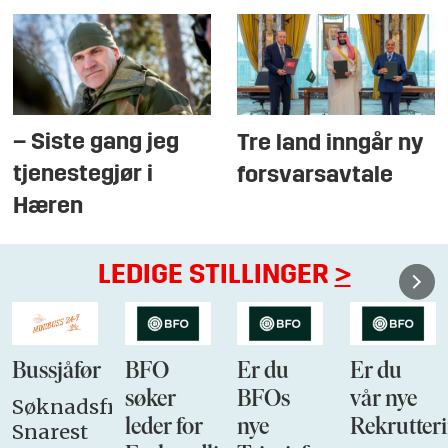
– Siste gang jeg
Tre land inngår ny
tjenestegjør i
forsvarsavtale
Hæren
LEDIGE STILLINGER
>
Bussjåfør
BFO
Er du
Er du
søker
BFOs
vår nye
Søknadsfrist:
leder for
nye
Rekrutteri
Snarest