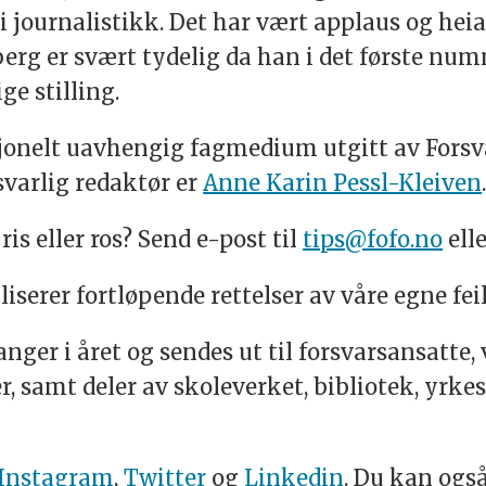
ri journalistikk. Det har vært applaus og he
berg er svært tydelig da han i det første nu
e stilling.
sjonelt uavhengig fagmedium utgitt av Forsva
svarlig redaktør er
Anne Karin Pessl-Kleiven
is eller ros? Send e-post til
tips@fofo.no
ell
liserer fortløpende rettelser av våre egne feil
ger i året og sendes ut til forsvarsansatte, 
r, samt deler av skoleverket, bibliotek, yrke
Instagram
,
Twitter
og
Linkedin
. Du kan ogs