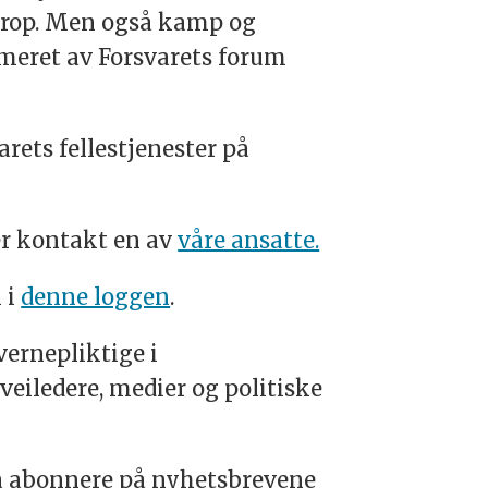
iarop. Men også kamp og
mmeret av Forsvarets forum
rets fellestjenester på
.
er kontakt en av
våre ansatte.
 i
denne loggen
.
vernepliktige i
sveiledere, medier og politiske
å abonnere på nyhetsbrevene