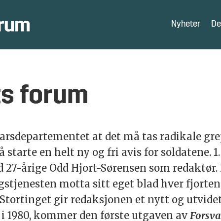
Forsvarets foru
Nyheter
De
Forsvarets forum er et fagblad for og om Forsvar
s forum
varsdepartementet at det må tas radikale grep
 å starte en helt ny og fri avis for soldatene.
d 27-årige Odd Hjort-Sørensen som redaktør. 
stjenesten motta sitt eget blad hver fjortend
Stortinget gir redaksjonen et nytt og utvid
r, i 1980, kommer den første utgaven av
Forsva