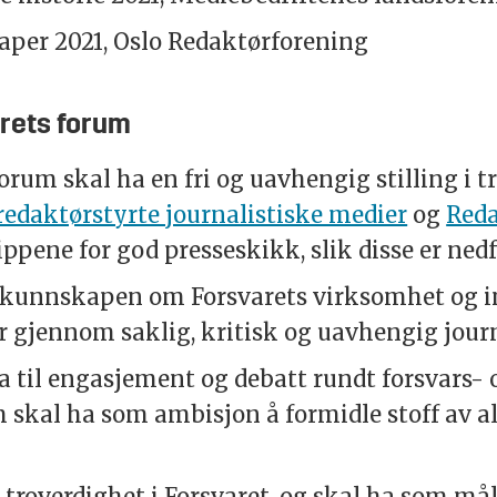
aper 2021, Oslo Redaktørforening
rets forum
orum skal ha en fri og uavhengig stilling i 
redaktørstyrte journalistiske medier
og
Red
ippene for god presseskikk, slik disse er nedf
 kunnskapen om Forsvarets virksomhet og in
r gjennom saklig, kritisk og uavhengig journ
a til engasjement og debatt rundt forsvars- 
 skal ha som ambisjon å formidle stoff av al
 troverdighet i Forsvaret, og skal ha som mål