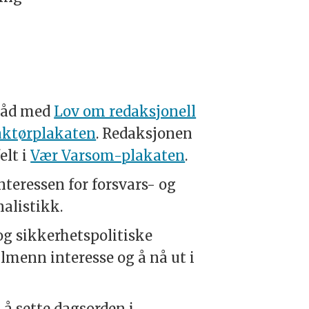
tråd med
Lov om redaksjonell
aktørplakaten
. Redaksjonen
elt i
Vær Varsom-plakaten
.
teressen for forsvars- og
alistikk.
og sikkerhetspolitiske
lmenn interesse og å nå ut i
 å sette dagsorden i