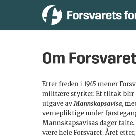
Om
Om Forsvaret
Forsvarets
forum
Etter freden i 1945 mener Fors
militære styrker. Et tiltak blir
utgave av
Mannskapsavisa
, me
vernepliktige under førstegang
Mannskapsavisas dager talte. 
være hele Forsvaret. Året ette