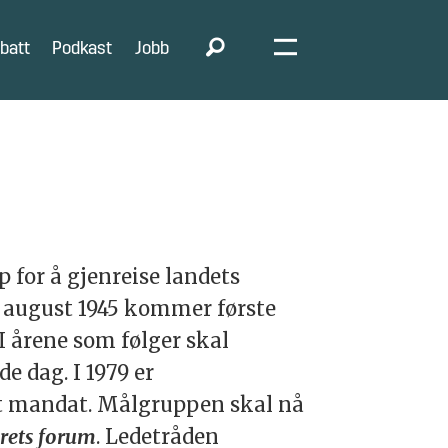
m
batt
Podkast
Jobb
et
 for å gjenreise landets
 1. august 1945 kommer første
I årene som følger skal
e dag. I 1979 er
et mandat. Målgruppen skal nå
rets forum
. Ledetråden