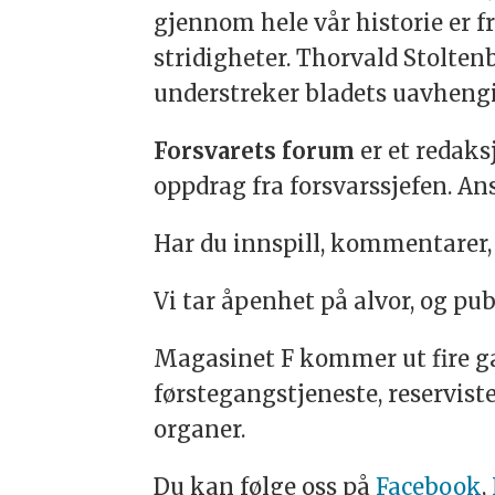
gjennom hele vår historie er f
stridigheter. Thorvald Stolten
understreker bladets uavhengig
Forsvarets forum
er et redak
oppdrag fra forsvarssjefen. An
Har du innspill, kommentarer, r
Vi tar åpenhet på alvor, og pub
Magasinet F kommer ut fire gan
førstegangstjeneste, reserviste
organer.
Du kan følge oss på
Facebook
,