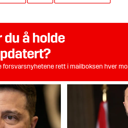
 du å holde
pdatert?
te forsvarsnyhetene rett i mailboksen hver m