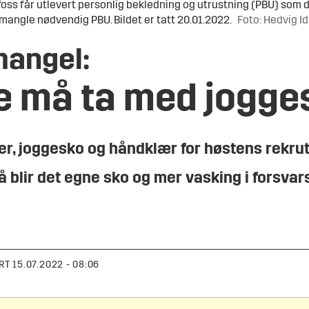
s får utlevert personlig bekledning og utrustning (PBU) som de t
 mangle nødvendig PBU. Bildet er tatt 20.01.2022.
Foto: Hedvig I
mangel:
e må ta med jogge
ler, joggesko og håndklær for høstens rekru
å blir det egne sko og mer vasking i forsva
RT
15.07.2022 - 08:06