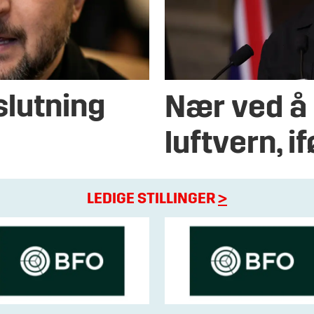
slutning
Nær ved å 
luftvern, i
LEDIGE STILLINGER
>