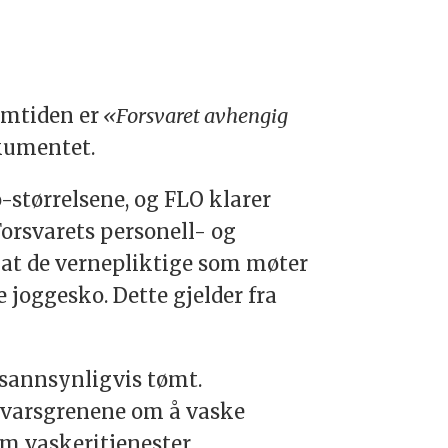
omtiden er
«Forsvaret avhengig
okumentet.
-størrelsene, og FLO klarer
 Forsvarets personell- og
 at de vernepliktige som møter
 joggesko. Dette gjelder fra
 sannsynligvis tømt.
svarsgrenene om å vaske
m vaskeritjenester.