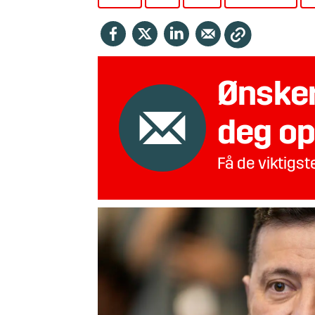
Ønsker
deg op
Få de viktigs