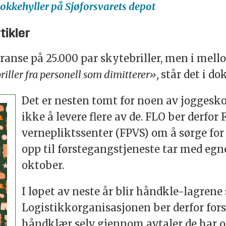
kkehyller på Sjøforsvarets depot
tikler
ranse på 25.000 par skytebriller, men i mell
riller fra personell som dimitterer»,
står det i d
Det er nesten tomt for noen av joggesko
ikke å levere flere av de. FLO ber derfor
vernepliktssenter (FPVS) om å sørge for
opp til førstegangstjeneste tar med egne
oktober.
I løpet av neste år blir håndkle-lagrene
Logistikkorganisasjonen ber derfor for
håndklær selv gjennom avtaler de har o