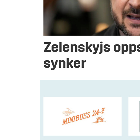
Zelenskyjs opp
synker