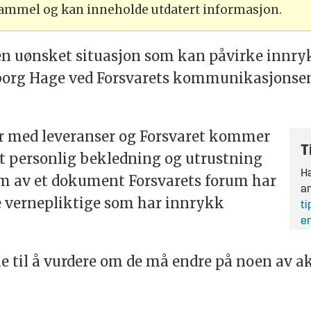
 gammel og kan inneholde utdatert informasjon.
en uønsket situasjon som kan påvirke innrykk
org Hage ved Forsvarets kommunikasjonsenhe
er med leveranser og Forsvaret kommer
T
alt personlig bekledning og utrustning
Ha
ram av et dokument Forsvarets forum har
an
de vernepliktige som har innrykk
ti
en
e til å vurdere om de må endre på noen av ak