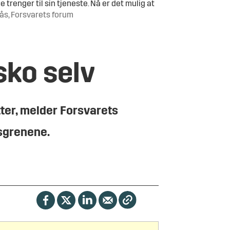
renger til sin tjeneste. Nå er det mulig at
dås, Forsvarets forum
sko selv
tter, melder Forsvarets
rsgrenene.