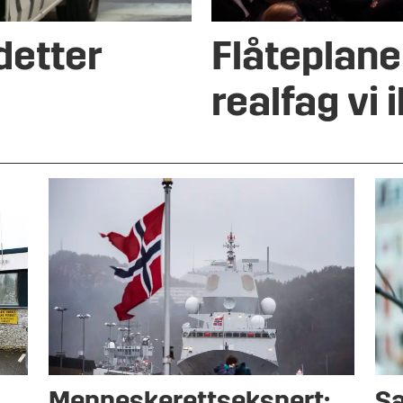
detter
Flåteplane
realfag vi 