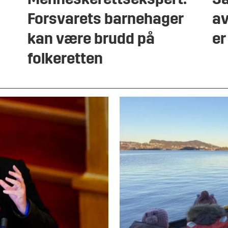
Menneskerettsekspert:
Sa
Forsvarets barnehager
av
kan være brudd på
er
folkeretten