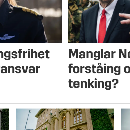
ngsfrihet
Manglar No
ransvar
forståing 
tenking?