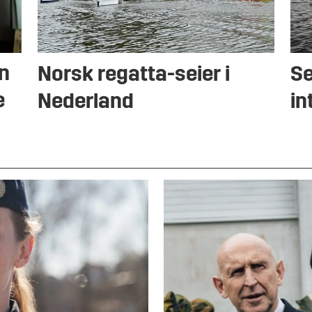
an
Norsk regatta-seier i
Se
e
Nederland
in