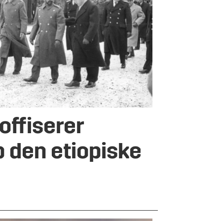
f­fi­se­rer
 den etio­piske