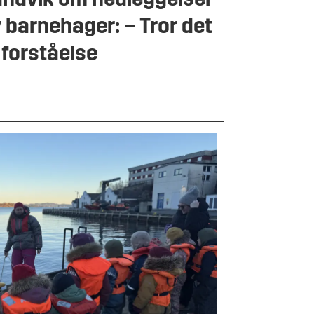
ndvik om nedleggelser
 barnehager: – Tror det
 forståelse