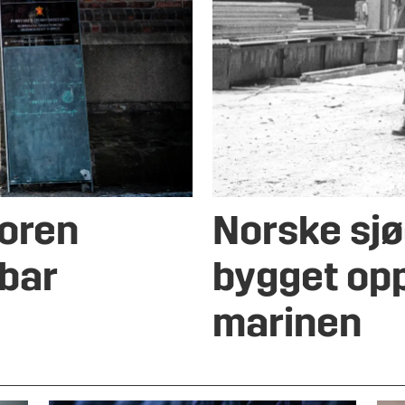
toren
Norske sjø­o
tbar
bygget opp
mari­nen