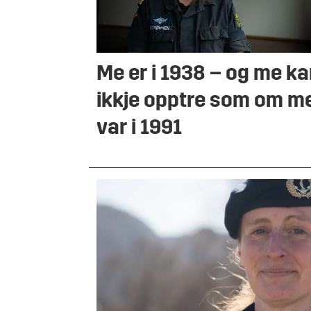
Me er i 1938 – og me k
ikkje opptre som om m
var i 1991