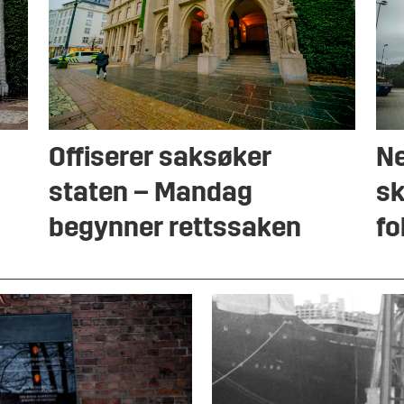
Offiserer saksøker
Ne
staten – Mandag
sk
begynner rettssaken
fo