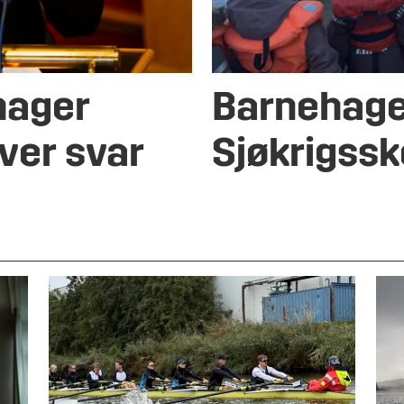
hager
Barnehage
ver svar
Sjøkrigssk