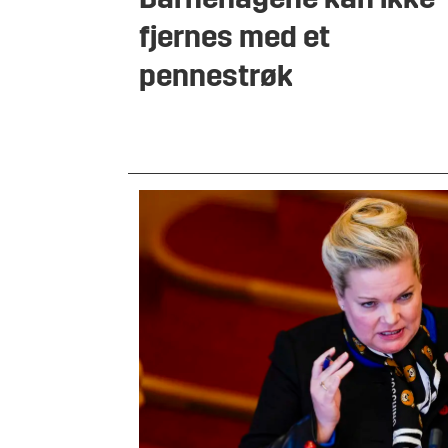
Barnehagene kan ikke
fjernes med et
pennestrøk