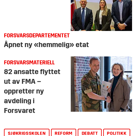
FORSVARSDEPARTEMENTET
Åpnet ny «hemmelig» etat
FORSVARSMATERIELL
82 ansatte flyttet
ut av FMA –
oppretter ny
avdeling i
Forsvaret
SJØKRIGSSKOLEN
REFORM
DEBATT
POLITIKK