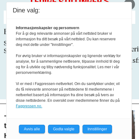
LEDIGE STILLINGER
>
Dine valg:
Informasjonskapsler og personvern
Bussjåfør
BFO
Er du
Er du
For å gi deg relevante annonser på vårt nettsted bruker vi
informasjon fra ditt besøk på vårt nettsted. Du kan reservere
søker
BFOs
vår nye
Søknadsfrist:
deg mot dette under "Innstillinger".
leder for
nye
Rekrutteri
Snarest
For øvrig bruker vi informasjonskapsler og lignende verktøy for
Forhandlingsutvalget
Teigsjef
Søknadsfr
analyse, for å sammenligne nettlesere, tilpasse innhold til deg
MidtVest?
18.08.26
og for å utvikle og tilby nødvendig funksjonalitet. Les mer i vår
Søknadsfrist:
personvernerklæring.
18.08.26
Søknadsfrist:
18.08.26
Vi er med i Fagpressen-nettverket. Om du samtykker under, vil
du få relevante annonser på nettstedene til medlemmene i
nettverket basert på informasjon fra dine besøk på tvers av
disse nettstedene. En oversikt over medlemmene finner du på
Fagpressen.no.
– Siste gang jeg
tjenestegjør i
Avvis alle
Godta valgte
Innstillinger
Hæren