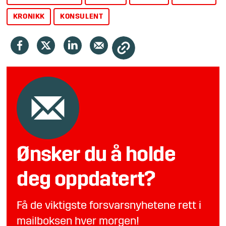
KRONIKK
KONSULENT
Ønsker du å holde
deg oppdatert?
Få de viktigste forsvarsnyhetene rett i
mailboksen hver morgen!