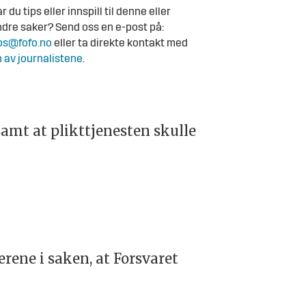
r du tips eller innspill til denne eller
dre saker? Send oss en e-post på:
ps@fofo.no
eller ta direkte kontakt med
 av journalistene
.
samt at plikttjenesten skulle
erene i saken, at Forsvaret