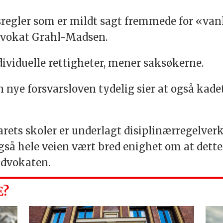
sregler som er mildt sagt fremmede for «van
advokat Grahl-Madsen.
dividuelle rettigheter, mener saksøkerne.
n nye forsvarsloven tydelig sier at også kade
arets skoler er underlagt disiplinærregelverk
også hele veien vært bred enighet om at dette
advokaten.
E?