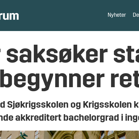
Nyheter
De
r saksøker st
begynner re
ed Sjøkrigsskolen og Krigsskolen k
de akkreditert bachelorgrad i ing