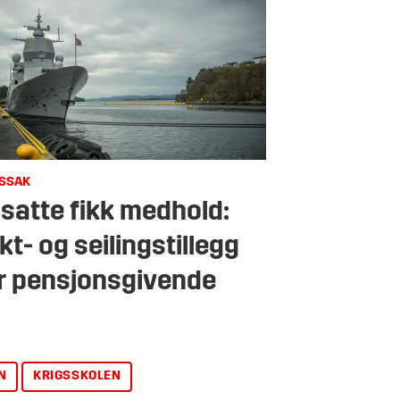
SSAK
satte fikk medhold:
kt- og seilingstillegg
ir pensjonsgivende
N
KRIGSSKOLEN