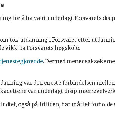
me
ning for å ha vært underlagt Forsvarets disi
 som tok utdanning i Forsvaret etter utdann
 de gikk på Forsvarets høgskole.
stjenestegjørende
. Dermed mener saksøkerne 
utdanning var den eneste forbindelsen mello
t kadettene var underlagt disiplinærregelver
udiet, også på fritiden, har måttet forholde 