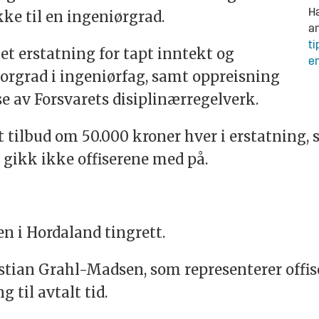
Ha
kke til en ingeniørgrad.
an
ti
et erstatning for tapt inntekt og
en
rgrad i ingeniørfag, samt oppreisning
e av Forsvarets disiplinærregelverk.
t tilbud om 50.000 kroner hver i erstatning, 
 gikk ikke offiserene med på.
en i Hordaland tingrett.
ristian Grahl-Madsen, som representerer offis
g til avtalt tid.