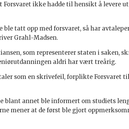
t Forsvaret ikke hadde til hensikt å levere
 ble tatt opp med forsvaret, så har avtaleper
skriver Grahl-Madsen.
iansen, som representerer staten i saken, skri
eniørutdanningen aldri har vært treårig.
ler som en skrivefeil, forplikte Forsvaret til
ne blant annet ble informert om studiets len
rne mener at de først ble gjort oppmerksomm