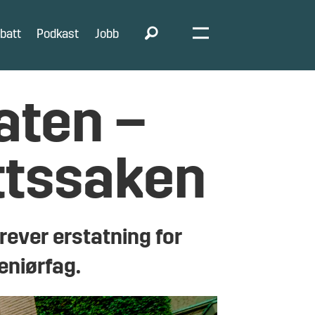
batt
Podkast
Jobb
aten –
ttssaken
rever erstatning for
eniørfag.