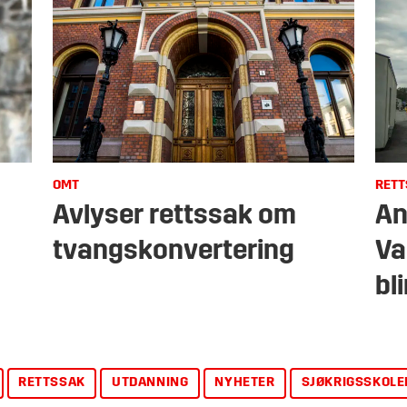
OMT
RETT
Avlyser rettssak om
An
tvangskonvertering
Va
bl
RETTSSAK
UTDANNING
NYHETER
SJØKRIGSSKOLE