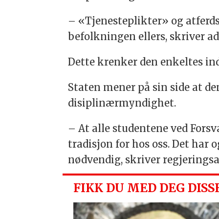
– «Tjenesteplikter» og atferd
befolkningen ellers, skriver 
Dette krenker den enkeltes in
Staten mener på sin side at de
disiplinærmyndighet.
– At alle studentene ved Forsv
tradisjon for hos oss. Det har 
nødvendig, skriver regjerings
FIKK DU MED DEG DISS