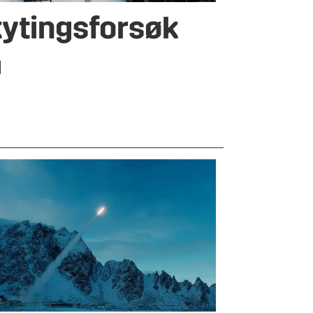
ytingsforsøk
a