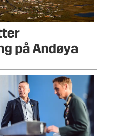
tter
ing på Andøya