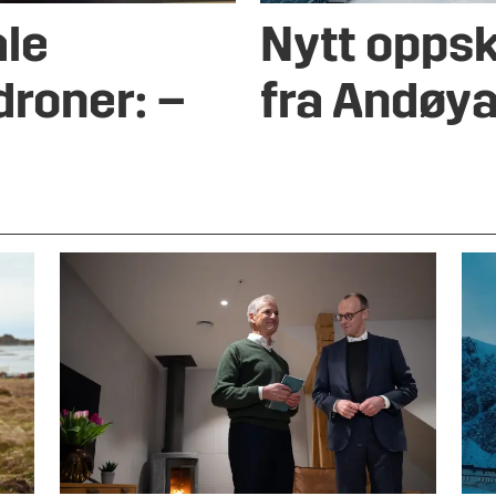
ale
Nytt oppsk
droner: –
fra Andøy