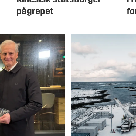
Kinesisk statsborger
Fr
pågrepet
fo