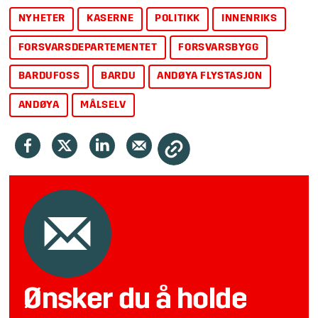
NYHETER
KASERNE
POLITIKK
INNENRIKS
FORSVARSDEPARTEMENTET
FORSVARSBYGG
BARDUFOSS
BARDU
ANDØYA FLYSTASJON
ANDØYA
MÅLSELV
Ønsker du å holde