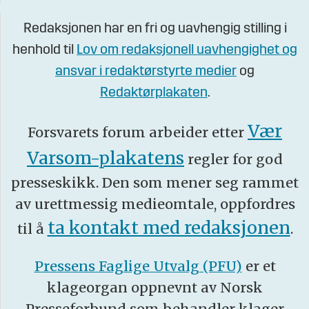
Redaksjonen har en fri og uavhengig stilling i
henhold til
Lov om redaksjonell uavhengighet og
ansvar i redaktørstyrte medier
og
Redaktørplakaten
.
Vær
Forsvarets forum arbeider etter
Varsom-plakatens
regler for god
presseskikk. Den som mener seg rammet
av urettmessig medieomtale, oppfordres
ta kontakt med redaksjonen
til å
.
Pressens Faglige Utvalg (PFU)
er et
klageorgan oppnevnt av Norsk
Presseforbund som behandler klager