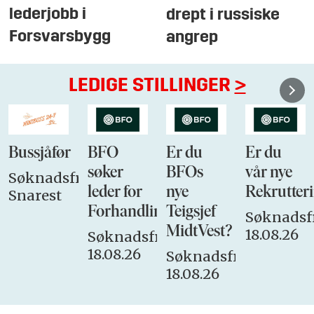
lederjobb i
drept i russiske
Forsvarsbygg
angrep
LEDIGE STILLINGER
>
Bussjåfør
BFO
Er du
Er du
søker
BFOs
vår nye
Søknadsfrist:
leder for
nye
Rekrutteri
Snarest
Forhandlingsutvalget
Teigsjef
Søknadsfr
MidtVest?
18.08.26
Søknadsfrist:
18.08.26
Søknadsfrist:
18.08.26