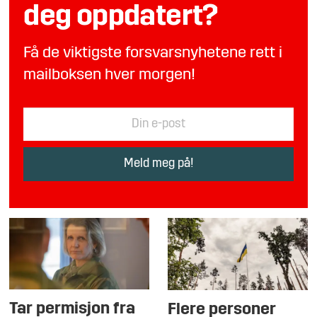
deg oppdatert?
Få de viktigste forsvarsnyhetene rett i
mailboksen hver morgen!
Tar permisjon fra
Flere personer