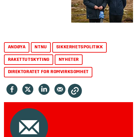
ANDØYA
NTNU
SIKKERHETSPOLITIKK
RAKETTUTSKYTING
NYHETER
DIREKTORATET FOR ROMVIRKSOMHET