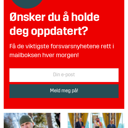
Ønsker du å holde
deg oppdatert?
Få de viktigste forsvarsnyhetene rett i
mailboksen hver morgen!