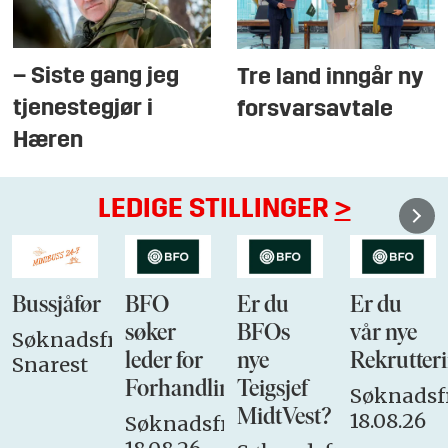
– Siste gang jeg
Tre land inngår ny
tjenestegjør i
forsvarsavtale
Hæren
LEDIGE STILLINGER
>
Bussjåfør
BFO
Er du
Er du
søker
BFOs
vår nye
Søknadsfrist:
leder for
nye
Rekrutteri
Snarest
Forhandlingsutvalget
Teigsjef
Søknadsfr
MidtVest?
18.08.26
Søknadsfrist: