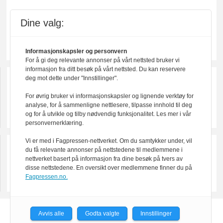
Dine valg:
Informasjonskapsler og personvern
For å gi deg relevante annonser på vårt nettsted bruker vi
informasjon fra ditt besøk på vårt nettsted. Du kan reservere
deg mot dette under "Innstillinger".
For øvrig bruker vi informasjonskapsler og lignende verktøy for
analyse, for å sammenligne nettlesere, tilpasse innhold til deg
og for å utvikle og tilby nødvendig funksjonalitet. Les mer i vår
personvernerklæring.
Vi er med i Fagpressen-nettverket. Om du samtykker under, vil
du få relevante annonser på nettstedene til medlemmene i
nettverket basert på informasjon fra dine besøk på tvers av
disse nettstedene. En oversikt over medlemmene finner du på
Fagpressen.no.
Avvis alle
Godta valgte
Innstillinger
Powered by Labrador CMS