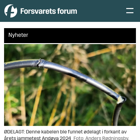
Nyheter
ØDELAGT: Denne kabelen ble funnet ødelagt i forkant av
årets jammetest Andøya 2024
Foto: Anders Rødningsby,