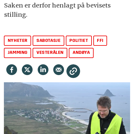
Saken er derfor henlagt på bevisets
GPS-forstyrrelser er et stadig større
stilling.
problem ifølge Nasjonal
kommunikasjonsmyndighet.
NYHETER
SABOTASJE
POLITIET
FFI
JAMMING
VESTERÅLEN
ANDØYA