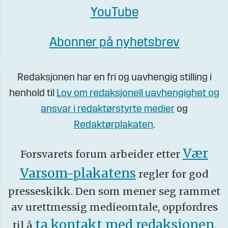
YouTube
Abonner på nyhetsbrev
Redaksjonen har en fri og uavhengig stilling i
henhold til
Lov om redaksjonell uavhengighet og
ansvar i redaktørstyrte medier
og
Redaktørplakaten
.
Vær
Forsvarets forum arbeider etter
Varsom-plakatens
regler for god
presseskikk. Den som mener seg rammet
av urettmessig medieomtale, oppfordres
ta kontakt med redaksjonen
til å
.