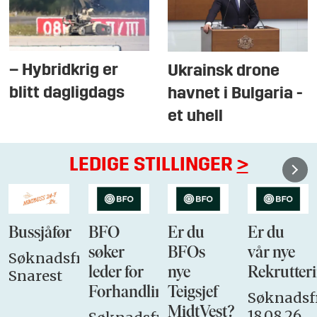
– Hybridkrig er
Ukrainsk drone
blitt dagligdags
havnet i Bulgaria -
et uhell
LEDIGE STILLINGER
>
Bussjåfør
BFO
Er du
Er du
søker
BFOs
vår nye
Søknadsfrist:
leder for
nye
Rekrutteri
Snarest
Forhandlingsutvalget
Teigsjef
Søknadsfr
MidtVest?
18.08.26