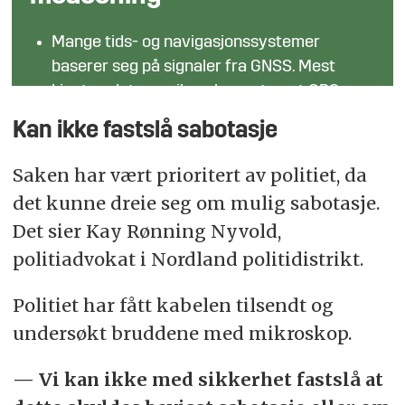
Mange tids- og navigasjonssystemer
baserer seg på signaler fra GNSS. Mest
kjent er det amerikanske systemet GPS
(Global Positioning System), som både
Kan ikke fastslå sabotasje
fastslår nøyaktig posisjon og tid. Et annet
kjent system er det europeiske Galileo.
Saken har vært prioritert av politiet, da
det kunne dreie seg om mulig sabotasje.
Det skilles mellom utilsiktede og tilsiktede
Det sier Kay Rønning Nyvold,
GNSS-forstyrrelser. Utilsiktede forstyrrelser
politiadvokat i Nordland politidistrikt.
kan være som følge av solstormer eller feil
på utstyr
Politiet har fått kabelen tilsendt og
De tilsiktede forstyrrelsene deles inn i
undersøkt bruddene med mikroskop.
jamming, spoofing og meaconing.
— Vi kan ikke med sikkerhet fastslå at
Jamming: utsending av radiostøysignaler