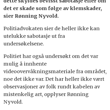
dette skyldes bevisst sabotasje eller om
som forstyrrer og blokkerer signaler fra
det er skade som følge av klemskader,
globale satelittnavigasjonssystemer (GNSS)
sier Rønning Nyvold.
En annen måte å narre signalmottakere av
GNSS er såkalt spoofing. Det betyr
Politiadvokaten sier de heller ikke kan
utsending av falske GNSS-signaler som
utelukke sabotasje ut fra
etterligner de ekte satelittsignalene.
undersøkelsene.
Mottakeren vil dermed kunne tro at
vedkommende er et annet sted og på en
Politiet har også undersøkt om det var
annen tid enn hun er.
mulig å innhente
videoovervåkningsmateriale fra området,
Meaconing er en tredje teknikk innen
noe det ikke var. Det har heller ikke vært
elektronisk krigføring. En angriper vil da
fange opp og videresende et ekte GNSS-
observasjoner av folk rundt kabelen av
signal til en mottaker, men med noe
mistenkelig art, opplyser Rønning
tidsforsinkelse. Mottakeren vil da kunne
Nyvold.
hoppe i tid og posisjon.