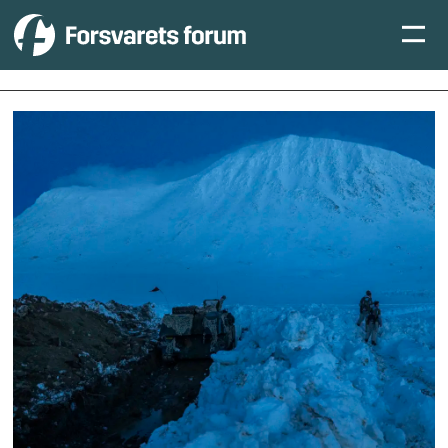
Tag:
målselv