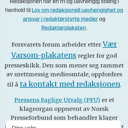
Redaksjonen har en fri og uavhengig stilling i
henhold til
Lov om redaksjonell uavhengighet og
ansvar i redaktørstyrte medier
og
Redaktørplakaten
.
Vær
Forsvarets forum arbeider etter
Varsom-plakatens
regler for god
presseskikk. Den som mener seg rammet
av urettmessig medieomtale, oppfordres
ta kontakt med redaksjonen
til å
.
Pressens Faglige Utvalg (PFU)
er et
klageorgan oppnevnt av Norsk
Presseforbund som behandler klager
mot mediene i presseetiske spørsmål. For