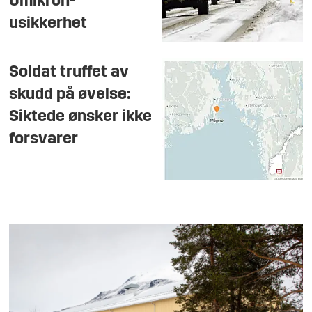
Omikron-
usikkerhet
Soldat truffet av
skudd på øvelse:
Siktede ønsker ikke
forsvarer