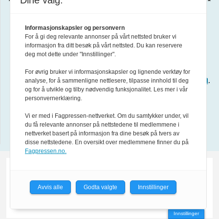
Dine valg:
informasjon om klageadgang, se:
www.presse.no
Informasjonskapsler og personvern
For å gi deg relevante annonser på vårt nettsted bruker vi
informasjon fra ditt besøk på vårt nettsted. Du kan reservere
deg mot dette under "Innstillinger".
Forsvarets forum er medlem av
Fagpressen
.
For øvrig bruker vi informasjonskapsler og lignende verktøy for
Les mer i
Formålsparagraf for Forsvarets forum
.
analyse, for å sammenligne nettlesere, tilpasse innhold til deg
og for å utvikle og tilby nødvendig funksjonalitet. Les mer i vår
personvernerklæring.
About us in English
Vi er med i Fagpressen-nettverket. Om du samtykker under, vil
du få relevante annonser på nettstedene til medlemmene i
Design by Nordström Design
nettverket basert på informasjon fra dine besøk på tvers av
disse nettstedene. En oversikt over medlemmene finner du på
Fagpressen.no.
Avvis alle
Godta valgte
Innstillinger
Innstillinger