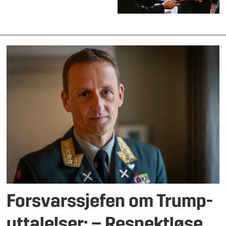
Forsvarssjefen om Trump-
uttalelser: – Respektløse