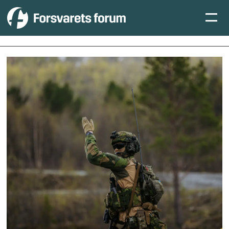
Tag:
eirik
kristoffersen