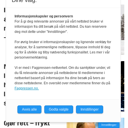
Dine valg:
Ikke bestilt
Informasjonskapsler og personvern
ammunisjon til de
For å gi deg relevante annonser på vårt nettsted bruker vi
informasjon fra ditt besøk på vårt nettsted. Du kan reservere
nye stridsvognene:
deg mot dette under "Innstillinger".
– Merkverdig
For øvrig bruker vi informasjonskapsler og lignende verktøy for
analyse, for å sammenligne nettlesere, tilpasse innhold til deg
og for å utvikle og tilby nødvendig funksjonalitet. Les mer i vår
personvernerklæring.
Mener nye
Vi er med i Fagpressen-nettverket. Om du samtykker under, vil
du få relevante annonser på nettstedene til medlemmene i
løsninger kan
nettverket basert på informasjon fra dine besøk på tvers av
disse nettstedene. En oversikt over medlemmene finner du på
hindre
Fagpressen.no.
langtidsplan-
sprekk
Avvis alle
Godta valgte
Innstillinger
Gjør rett – frykt
Innstillinger