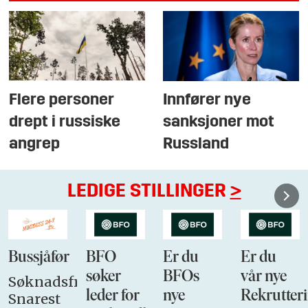
Flere personer
Innfører nye
drept i russiske
sanksjoner mot
angrep
Russland
LEDIGE STILLINGER
>
Bussjåfør
BFO
Er du
Er du
søker
BFOs
vår nye
Søknadsfrist:
leder for
nye
Rekrutteri
Snarest