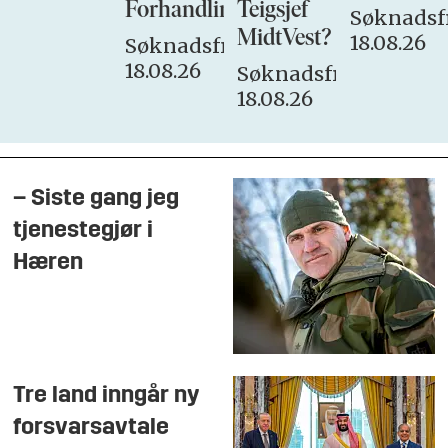
Forhandlingsutvalget
Teigsjef
Søknadsfr
MidtVest?
18.08.26
Søknadsfrist:
18.08.26
Søknadsfrist:
18.08.26
– Siste gang jeg
tjenestegjør i
Hæren
Tre land inngår ny
forsvarsavtale