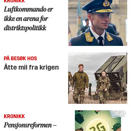
KRONIKK
Luftkommando er
ikke en arena for
distriktspolitikk
PÅ BESØK HOS
Åtte mil fra krigen
KRONIKK
Pensjonsreformen –