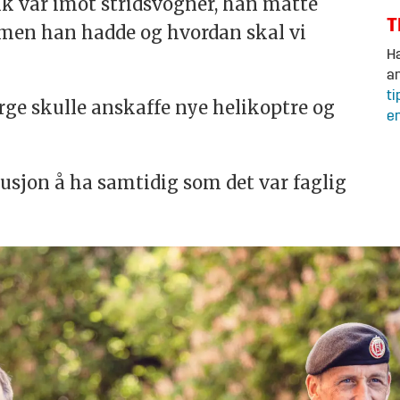
rik var imot stridsvogner, han måtte
T
mmen han hadde og hvordan skal vi
Ha
an
ti
orge skulle anskaffe nye helikoptre og
en
kusjon å ha samtidig som det var faglig