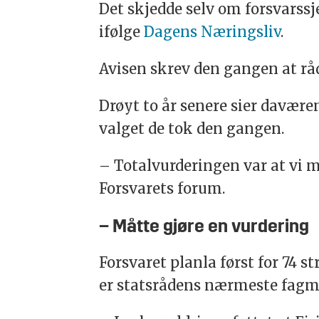
Det skjedde selv om forsvarssje
ifølge
Dagens Næringsliv
.
Avisen skrev den gangen at rå
Drøyt to år senere sier davære
valget de tok den gangen.
– Totalvurderingen var at vi må
Forsvarets forum.
– Måtte gjøre en vurdering
Forsvaret planla først for 74 s
er statsrådens nærmeste fagmi