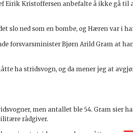
f Eirik Kristoffersen anbefalte å ikke gå til
det slo ned som en bombe, og Hæren var i ha
nde forsvarsminister Bjørn Arild Gram at ha
tte ha stridsvogn, og da mener jeg at avgjøre
tridsvogner, men antallet ble 54. Gram sier ha
litære rådgiver.