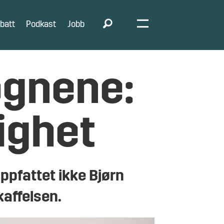
batt
Podkast
Jobb
ognene:
nighet
ppfattet ikke Bjørn
kaffelsen.