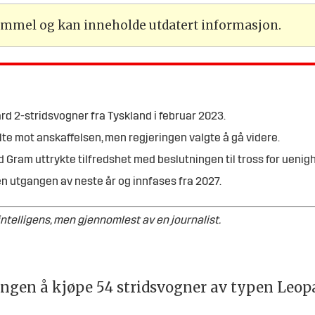
gammel og kan inneholde utdatert informasjon.
rd 2-stridsvogner fra Tyskland i februar 2023.
lte mot anskaffelsen, men regjeringen valgte å gå videre.
 Gram uttrykte tilfredshet med beslutningen til tross for uenigh
n utgangen av neste år og innfases fra 2027.
telligens, men gjennomlest av en journalist.
ringen å kjøpe 54 stridsvogner av typen Leop