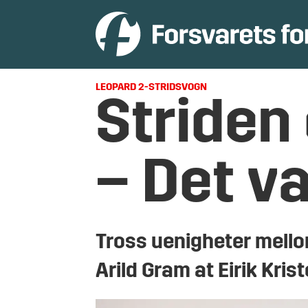
LEOPARD 2-STRIDSVOGN
Striden
– Det va
Tross uenigheter mellom
Arild Gram at Eirik Kri