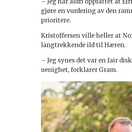
– Jeg har aldri oppfattet at Ei
gjøre en vurdering av den ra
prioritere.
Kristoffersen ville heller at N
langtrekkende ild til Hæren.
– Jeg synes det var en fair dis
uenighet, forklarer Gram.