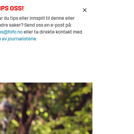
IPS OSS!
r du tips eller innspill til denne eller
dre saker? Send oss en e-post på:
ps@fofo.no
eller ta direkte kontakt med
 av journalistene
.