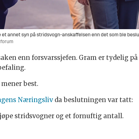
de et annet syn på stridsvogn-anskaffelsen enn det som ble beslu
s forum
aken enn forsvarssjefen. Gram er tydelig på 
befaling.
 mener best.
agens Næringsliv
da beslutningen var tatt:
øpe stridsvogner og et fornuftig antall.