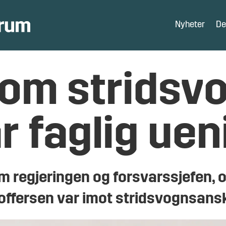
Nyheter
De
 om stridsv
r faglig ue
 regjeringen og forsvarssjefen, o
stoffersen var imot stridsvognsans