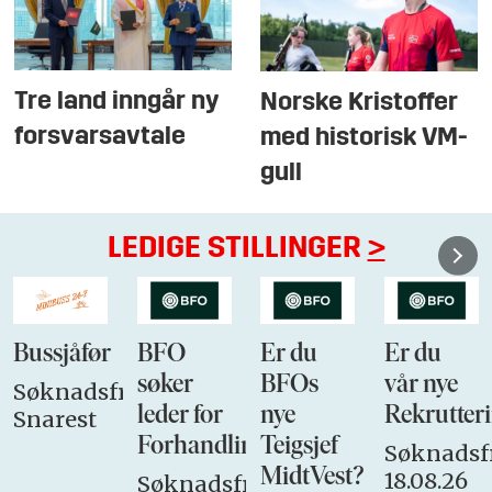
Tre land inngår ny
Norske Kristoffer
forsvarsavtale
med historisk VM-
gull
LEDIGE STILLINGER
>
Bussjåfør
BFO
Er du
Er du
søker
BFOs
vår nye
Søknadsfrist:
leder for
nye
Rekrutteri
Snarest
Forhandlingsutvalget
Teigsjef
Søknadsfr
MidtVest?
18.08.26
Søknadsfrist: