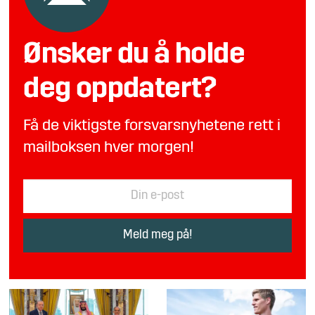
Ønsker du å holde
deg oppdatert?
Få de viktigste forsvarsnyhetene rett i
mailboksen hver morgen!