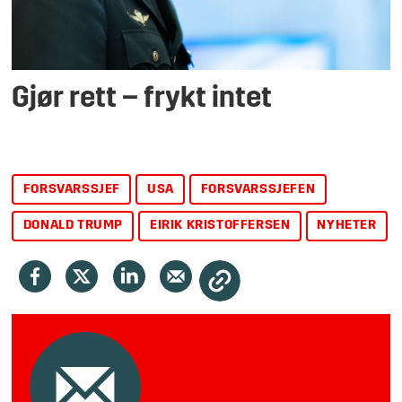
Gjør rett – frykt intet
FORSVARSSJEF
USA
FORSVARSSJEFEN
DONALD TRUMP
EIRIK KRISTOFFERSEN
NYHETER