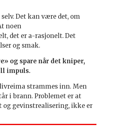
g selv. Det kan være det, om
 At noen
t, det er a-rasjonelt. Det
lser og smak.
re» og spare når det kniper,
ll impuls.
r livreima strammes inn. Men
tår i brann. Problemet er at
t og gevinstrealisering, ikke er