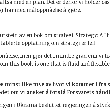
altså med en plan. Det er derfor vi holder os
tegi har med måloppnåelse å gjøre.
stein av en bok om strategi, Strategy: A Hist
 etablerte oppfatning om strategi er feil.
åelse, men gjør det i mindre grad enn vi tra
m this book is one that is fluid and flexibl
s minst like mye av hvor vi kommer i fra som
odet om vi ønsker å forstå Forsvarets håndt
igen i Ukraina besluttet regjeringen å styr