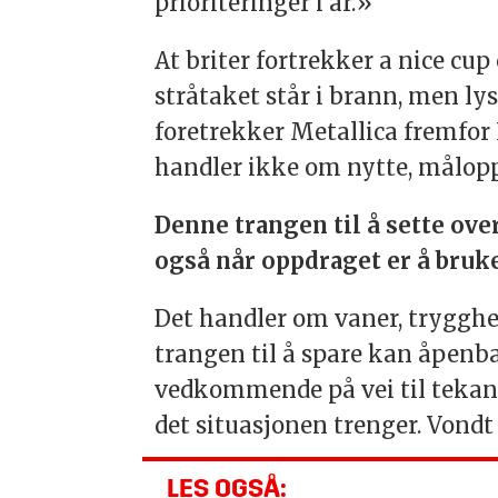
prioriteringer i år.»
At briter fortrekker a nice cup 
stråtaket står i brann, men lys
foretrekker Metallica fremfor L
handler ikke om nytte, målopp
Denne trangen til å sette over
også når oppdraget er å bruk
Det handler om vaner, trygghe
trangen til å spare kan åpenba
vedkommende på vei til tekanna 
det situasjonen trenger. Vondt 
LES OGSÅ: