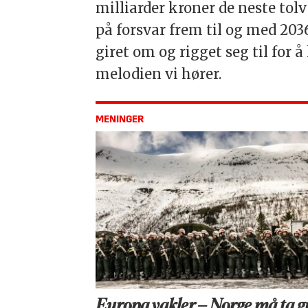
milliarder kroner de neste tolv
på forsvar frem til og med 203
giret om og rigget seg til for
melodien vi hører.
MENINGER
Europa vakler – Norge må ta g