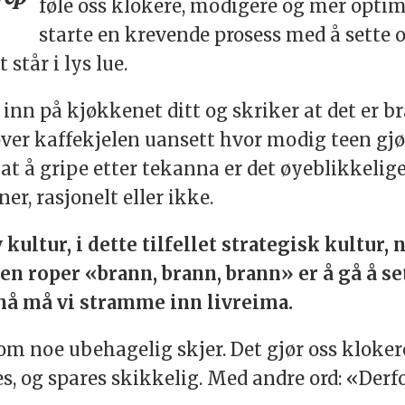
føle oss klokere, modigere og mer optimis
starte en krevende prosess med å sette o
 står i lys lue.
 på kjøkkenet ditt og skriker at det er bra
over kaffekjelen uansett hvor modig teen gj
o at å gripe etter tekanna er det øyeblikkel
ner, rasjonelt eller ikke.
 kultur, i dette tilfellet strategisk kultur, 
n roper «brann, brann, brann» er å gå å se
 nå må vi stramme inn livreima.
rt om noe ubehagelig skjer. Det gjør oss klok
s, og spares skikkelig. Med andre ord: «Derfo