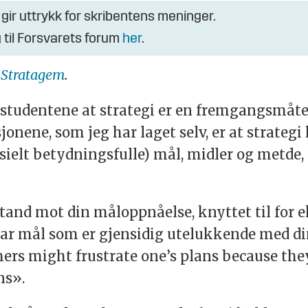
 gir uttrykk for skribentens meninger.
 til Forsvarets forum
her
.
i
Stratagem
.
r studentene at strategi er en fremgangsmåte
sjonene, som jeg har laget selv, er at strateg
ielt betydningsfulle) mål, midler og metde, o
stand mot din måloppnåelse, knyttet til f
ar mål som er gjensidig utelukkende med din
ers might frustrate one’s plans because the
ns».