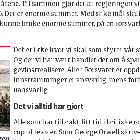
 årene. Til sammen gjør det at regjeringen vi
6. Det er enorme summer. Med slike mål skul
 å kunne bruke enorme summer, på en forsvar
Det er ikke hvor vi skal som styrer vår s
Og der vi har vært handlet det om å spare
gevinstrealisere. Alle i Forsvaret er op
innstramminger er ansvarlig, mens for
uansvarlig.
Det vi alltid har gjort
Alle som har tilbrakt litt tid i britiske
cup of tea» er. Som George Orwell skriver 
rep