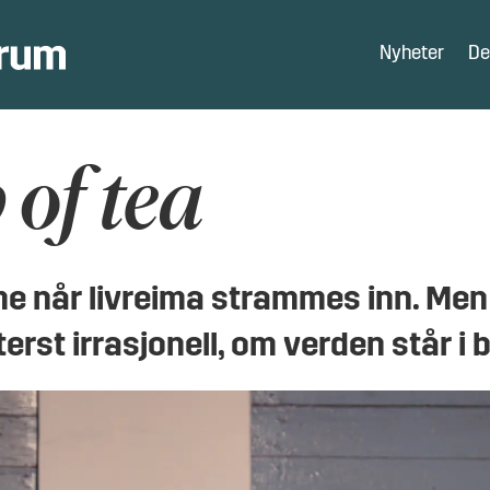
Nyheter
De
 of tea
e når livreima strammes inn. Men 
rst irrasjonell, om verden står i 