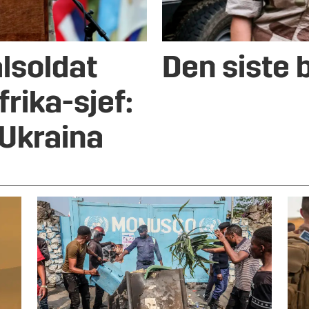
alsoldat
Den siste b
frika-sjef:
l Ukraina