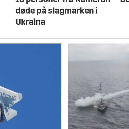
16 personer fra Kamerun
Do
døde på slagmarken i
Ukraina