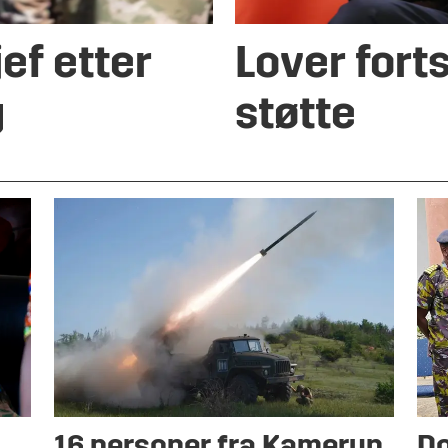
ef etter
Lover forts
g
støtte