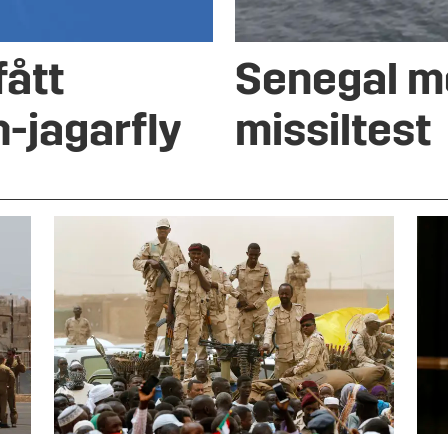
fått
Senegal me
h-jagarfly
missiltest