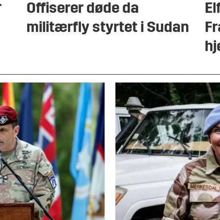
r
Offiserer døde da
El
militærfly styrtet i Sudan
Fr
h