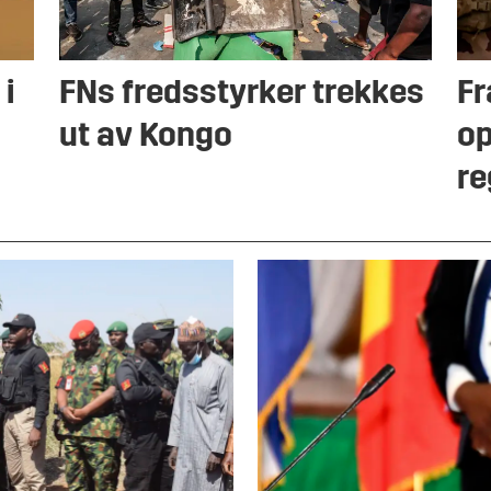
 i
FNs fredsstyrker trekkes
Fr
ut av Kongo
op
re