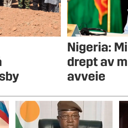
Nigeria: Mi
å
drept av m
dsby
avveie