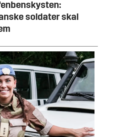
fenbenskysten:
anske soldater skal
jem