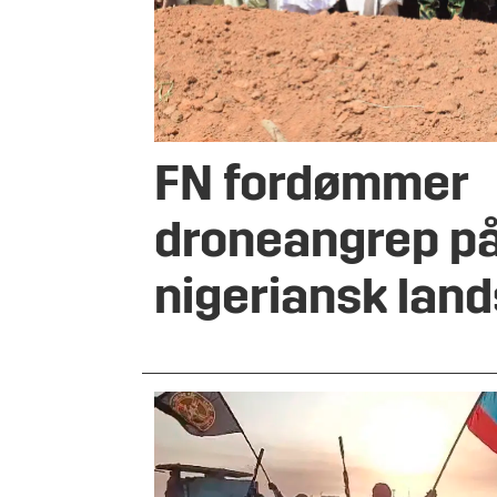
FN fordømmer
droneangrep p
nigeriansk lan