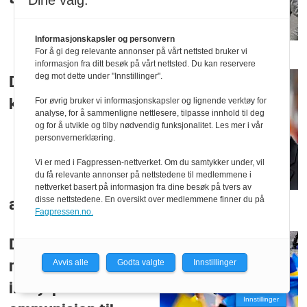
Dine valg:
Informasjonskapsler og personvern
For å gi deg relevante annonser på vårt nettsted bruker vi
informasjon fra ditt besøk på vårt nettsted. Du kan reservere
deg mot dette under "Innstillinger".
Den danske stat
For øvrig bruker vi informasjonskapsler og lignende verktøy for
kjøper
analyse, for å sammenligne nettlesere, tilpasse innhold til deg
og for å utvikle og tilby nødvendig funksjonalitet. Les mer i vår
personvernerklæring.
Vi er med i Fagpressen-nettverket. Om du samtykker under, vil
du få relevante annonser på nettstedene til medlemmene i
nettverket basert på informasjon fra dine besøk på tvers av
disse nettstedene. En oversikt over medlemmene finner du på
ammunisjonsfabrikk på Nordjylland
Fagpressen.no.
Danmark gir 100
Avvis alle
Godta valgte
Innstillinger
millioner kroner til
innkjøp av
Innstillinger