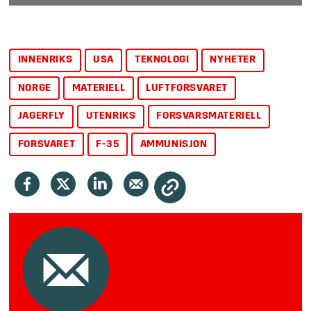
INNENRIKS
USA
TEKNOLOGI
NYHETER
NORGE
MATERIELL
LUFTFORSVARET
JAGERFLY
UTENRIKS
FORSVARSMATERIELL
FORSVARET
F-35
AMMUNISJON