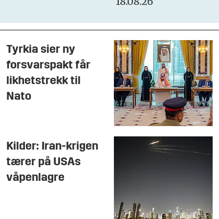
18.08.26
Tyrkia sier ny
forsvarspakt får
likhetstrekk til
Nato
Kilder: Iran-krigen
tærer på USAs
våpenlagre