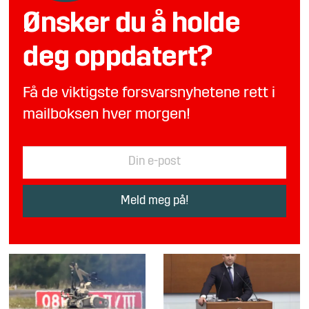
Ønsker du å holde
deg oppdatert?
Få de viktigste forsvarsnyhetene rett i
mailboksen hver morgen!