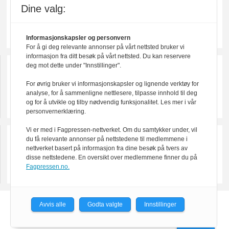
Dine valg:
Informasjonskapsler og personvern
For å gi deg relevante annonser på vårt nettsted bruker vi
informasjon fra ditt besøk på vårt nettsted. Du kan reservere
deg mot dette under "Innstillinger".
For øvrig bruker vi informasjonskapsler og lignende verktøy for
analyse, for å sammenligne nettlesere, tilpasse innhold til deg
og for å utvikle og tilby nødvendig funksjonalitet. Les mer i vår
personvernerklæring.
Vi er med i Fagpressen-nettverket. Om du samtykker under, vil
du få relevante annonser på nettstedene til medlemmene i
nettverket basert på informasjon fra dine besøk på tvers av
disse nettstedene. En oversikt over medlemmene finner du på
Fagpressen.no.
Avvis alle
Godta valgte
Innstillinger
Powered by Labrador CMS