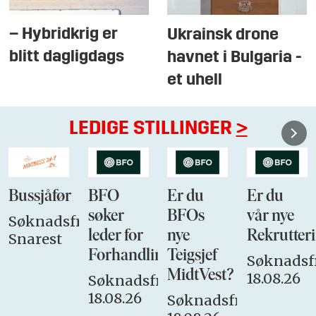
– Hybridkrig er
Ukrainsk drone
blitt dagligdags
havnet i Bulgaria -
et uhell
LEDIGE STILLINGER
>
Bussjåfør
BFO
Er du
Er du
søker
BFOs
vår nye
Søknadsfrist:
leder for
nye
Rekrutteri
Snarest
Forhandlingsutvalget
Teigsjef
Søknadsfr
MidtVest?
18.08.26
Søknadsfrist:
18.08.26
Søknadsfrist: