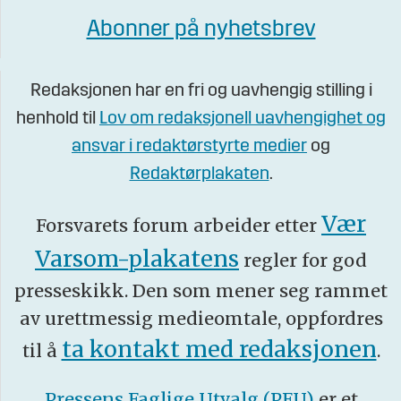
Abonner på nyhetsbrev
Redaksjonen har en fri og uavhengig stilling i
henhold til
Lov om redaksjonell uavhengighet og
ansvar i redaktørstyrte medier
og
Redaktørplakaten
.
Vær
Forsvarets forum arbeider etter
Varsom-plakatens
regler for god
presseskikk. Den som mener seg rammet
av urettmessig medieomtale, oppfordres
ta kontakt med redaksjonen
til å
.
Pressens Faglige Utvalg (PFU)
er et