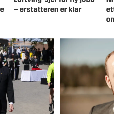
Luftving-sjef får ny jobb
Ni
ge
– erstatteren er klar
et
o