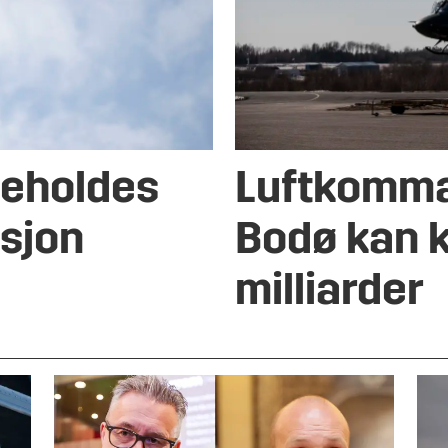
keholdes
Luftkomma
asjon
Bodø kan k
milliarder