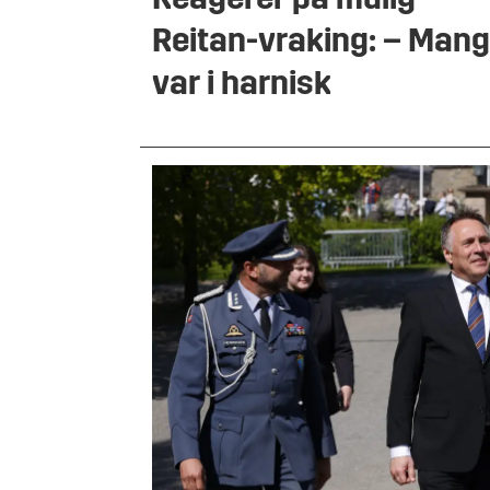
Reagerer på mulig
Reitan-vraking: – Man
var i harnisk