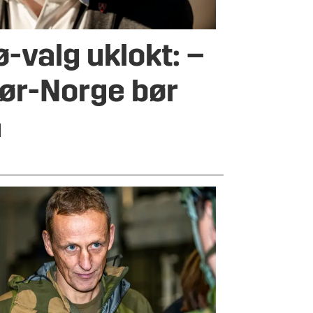
ø-valg uklokt: –
ør-Norge bør
å