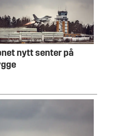
net nytt senter på
ygge