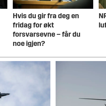
Hvis du gir fra deg en
NR
fridag for økt
lu
forsvarsevne – får du
noe igjen?