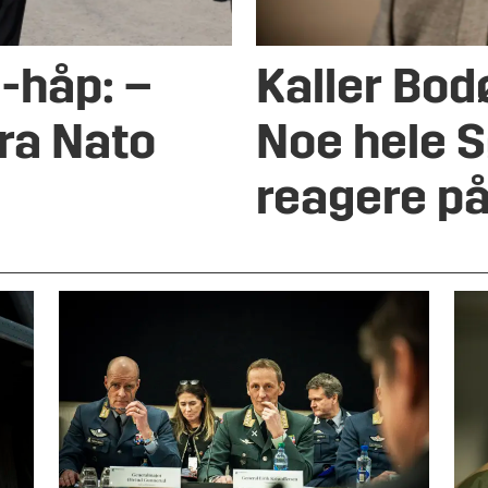
-håp: –
Kaller Bod
fra Nato
Noe hele S
reagere p