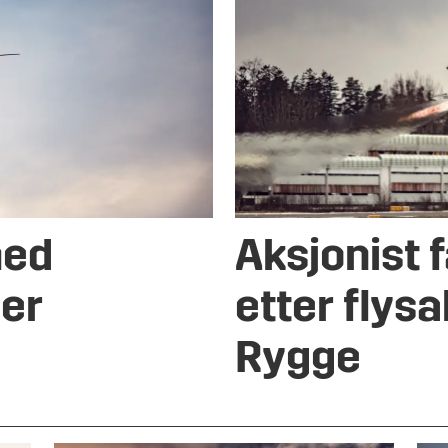
med
Aksjonist 
 er
etter flys
Rygge