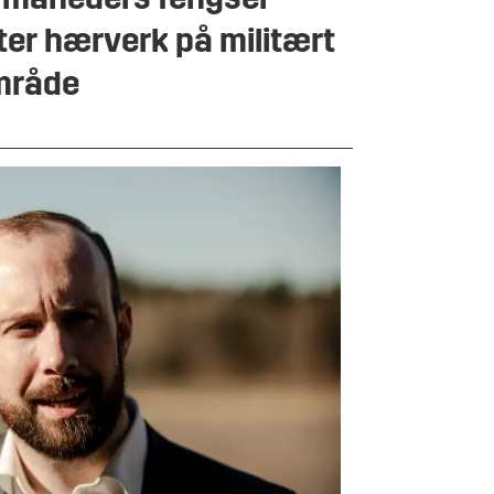
 måneders fengsel
ter hærverk på militært
mråde