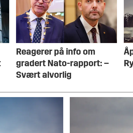
Reagerer på info om
Åp
t
gradert Nato-rapport: –
R
Svært alvorlig