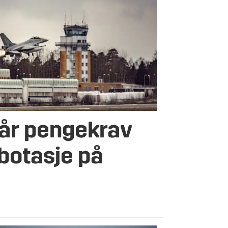
får pengekrav
abotasje på