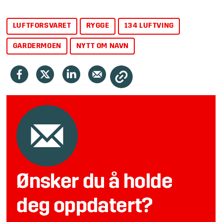
LUFTFORSVARET
RYGGE
134 LUFTVING
GARDERMOEN
NYTT OM NAVN
Ønsker du å holde
deg oppdatert?