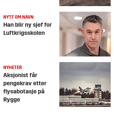
NYTT OM NAVN
Han blir ny sjef for
Luftkrigsskolen
NYHETER
Aksjonist får
pengekrav etter
flysabotasje på
Rygge