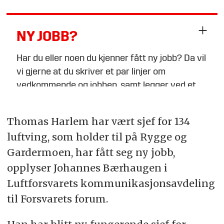
NY JOBB?
Har du eller noen du kjenner fått ny jobb? Da vil
vi gjerne at du skriver et par linjer om
vedkommende og jobben, samt legger ved et
bilde i breddeformat, og sender til
Thomas Harlem har vært sjef for 134
tips@fofo.no
luftving, som holder til på Rygge og
Merk gjerne emnefeltet med «Nytt om navn»
Gardermoen, har fått seg ny jobb,
opplyser Johannes Bærhaugen i
Luftforsvarets kommunikasjonsavdeling
til Forsvarets forum.