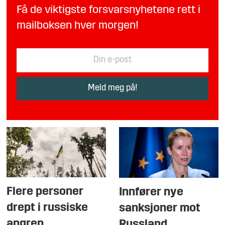
Få de viktigste forsvarsnyhetene rett i
mailboksen hver morgen!
Flere personer
Innfører nye
drept i russiske
sanksjoner mot
angrep
Russland