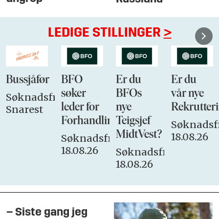
LEDIGE STILLINGER
>
Bussjåfør
BFO
Er du
Er du
søker
BFOs
vår nye
Søknadsfrist:
leder for
nye
Rekrutteri
Snarest
Forhandlingsutvalget
Teigsjef
Søknadsfr
MidtVest?
18.08.26
Søknadsfrist:
18.08.26
Søknadsfrist:
18.08.26
– Siste gang jeg