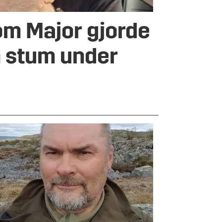
om Major gjorde
n stum under