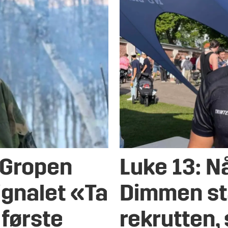
 Gropen
Luke 13: N
ignalet «Ta
Dimmen sta
 første
rekrutten, 