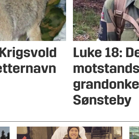
 Krigsvold
Luke 18: D
 etternavn
motstand
grandonkel
Sønsteby