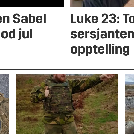
en Sabel
Luke 23: T
od jul
sersjante
opptelling