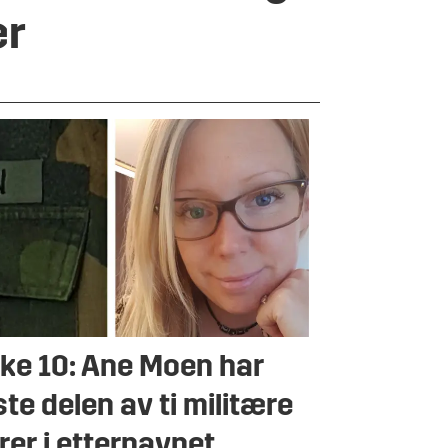
er
ke 10: Ane Moen har
ste delen av ti militære
irer i etternavnet