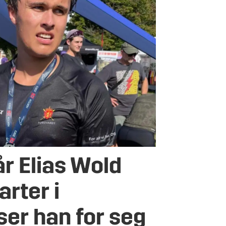
år Elias Wold
rter i
ser han for seg