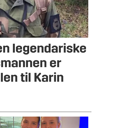
en legendariske
smannen er
en til Karin