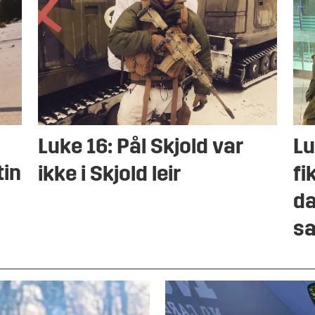
Luke 16: Pål Skjold var
Lu
tin
ikke i Skjold leir
fi
da
sa