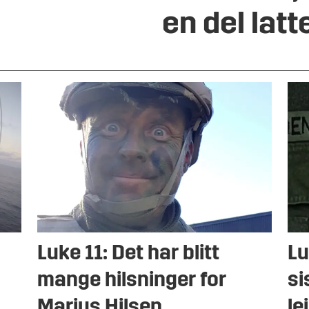
en del latt
Luke 11: Det har blitt
Lu
mange hilsninger for
si
Marius Hilsen
le