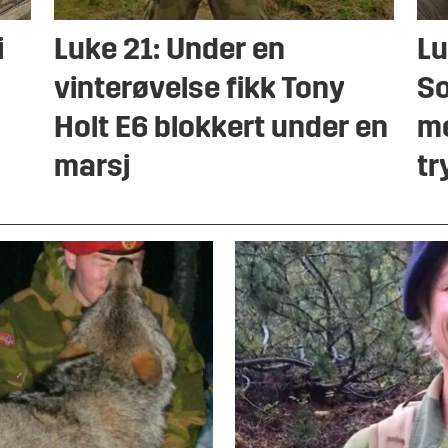
i
Luke 21: Under en
Lu
vinterøvelse fikk Tony
So
Holt E6 blokkert under en
me
marsj
tr