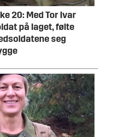
ke 20: Med Tor Ivar
ldat på laget, følte
dsoldatene seg
ygge