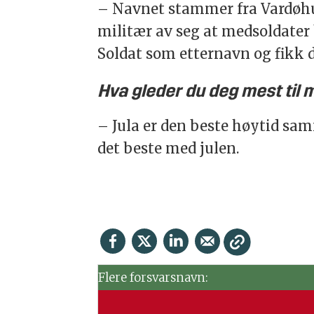
– Navnet stammer fra Vardøhus 
militær av seg at medsoldater b
Soldat som etternavn og fikk 
Hva gleder du deg mest til 
– Jula er den beste høytid s
det beste med julen.
Flere forsvarsnavn: