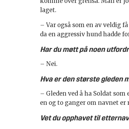
komme over grensa. Man er jo 
laget.
– Var også som en av veldig få
da en aggressiv hund hadde for
Har du møtt på noen utfordr
– Nei.
Hva er den største gleden m
– Gleden ved å ha Soldat som et
en og to ganger om navnet er ri
Vet du opphavet til etternav