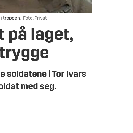
 i troppen.
Foto: Privat
 på laget,
 trygge
e soldatene i Tor Ivars
Soldat med seg.
0