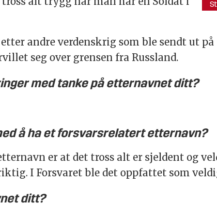
tross alt trygg når man har en Soldat i
St
 etter andre verdenskrig som ble sendt ut p
villet seg over grensen fra Russland.
inger med tanke på etternavnet ditt?
ed å ha et forsvarsrelatert etternavn?
ternavn er at det tross alt er sjeldent og ve
ktig. I Forsvaret ble det oppfattet som veldi
net ditt?