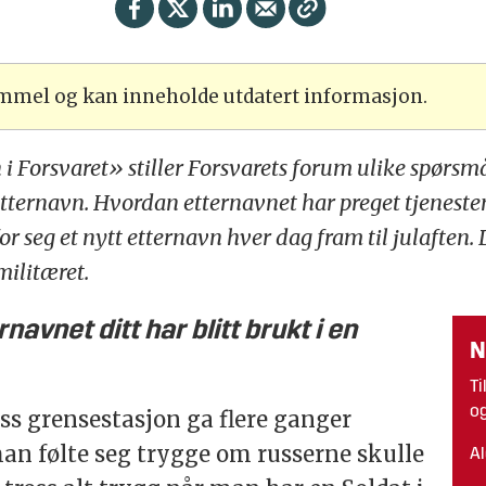
ammel og kan inneholde utdatert informasjon.
i Forsvaret» stiller Forsvarets forum ulike spørsmål
 etternavn. Hvordan etternavnet har preget tjeneste
r seg et nytt etternavn hver dag fram til julaften. D
militæret.
avnet ditt har blitt brukt i en
N
Ti
og
s grensestasjon ga flere ganger
man følte seg trygge om russerne skulle
Al