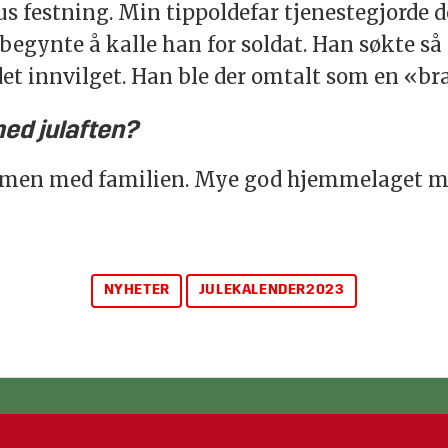
festning. Min tippoldefar tjenestegjorde der
egynte å kalle han for soldat. Han søkte så t
det innvilget. Han ble der omtalt som en «b
med julaften?
ammen med familien. Mye god hjemmelaget ma
NYHETER
JULEKALENDER2023