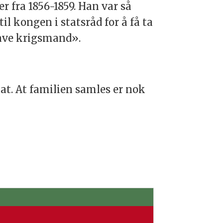
 fra 1856-1859. Han var så
il kongen i statsråd for å få ta
rave krigsmand».
t. At familien samles er nok