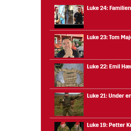
Luke 24: Familien
Luke 23: Tom Maj
Luke 22: Emil Hæ
Luke 21: Under en
Luke 19: Petter K