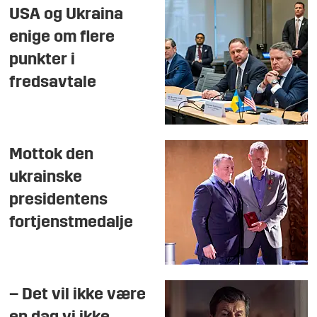
USA og Ukraina
enige om flere
punkter i
fredsavtale
Mottok den
ukrainske
presidentens
fortjenstmedalje
– Det vil ikke være