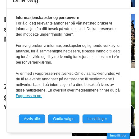
Dine valg:
Informasjonskapsler og personvern
Danmark inngår
For å gi deg relevante annonser på vårt nettsted bruker vi
samarbeid med
informasjon fra ditt besøk på vårt nettsted. Du kan reservere
deg mot dette under "Innstillinger".
Moldova
For øvrig bruker vi informasjonskapsler og lignende verktøy for
analyse, for å sammenligne nettlesere, tilpasse innhold til deg
og for å utvikle og tilby nødvendig funksjonalitet. Les mer i vår
personvernerklæring.
Vi er med i Fagpressen-nettverket. Om du samtykker under, vil
du få relevante annonser på nettstedene til medlemmene i
nettverket basert på informasjon fra dine besøk på tvers av
Zelenskyj: USA har
disse nettstedene. En oversikt over medlemmene finner du på
Fagpressen.no.
gjenopptatt
våpenleveransene
Avvis alle
Godta valgte
Innstillinger
Innstillinger