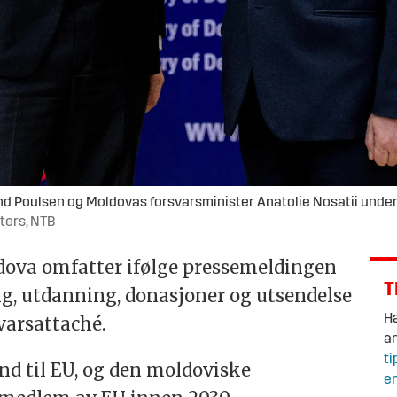
 Poulsen og Moldovas forsvarsminister Anatolie Nosatii under e
ters, NTB
ova omfatter ifølge pressemeldingen
T
ng, utdanning, donasjoner og utsendelse
Ha
varsattaché.
an
ti
nd til EU, og den moldoviske
en