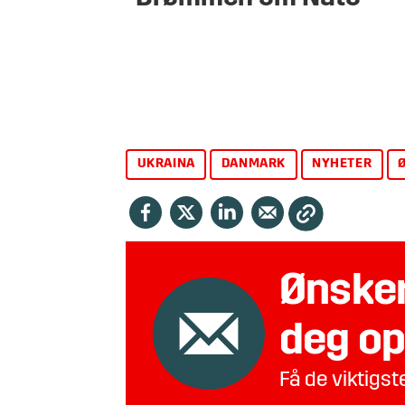
UKRAINA
DANMARK
NYHETER
Ønsker
deg op
Få de viktigs