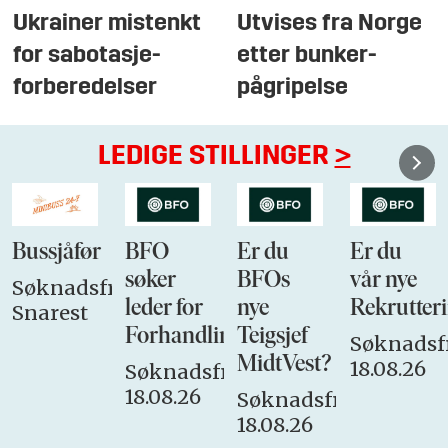
Ukrainer mistenkt
Utvises fra Norge
for sabotasje-
etter bunker-
forberedelser
pågripelse
LEDIGE STILLINGER
>
Bussjåfør
BFO
Er du
Er du
søker
BFOs
vår nye
Søknadsfrist:
leder for
nye
Rekrutteri
Snarest
Forhandlingsutvalget
Teigsjef
Søknadsfr
MidtVest?
18.08.26
Søknadsfrist:
18.08.26
Søknadsfrist:
18.08.26