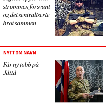
strømmen forsvant
og det sentraliserte
brøt sammen
NYTT OM NAVN
Får ny jobb på
Jåttå