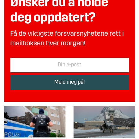
Ønsker du å holde
deg oppdatert?
Få de viktigste forsvarsnyhetene rett i
mailboksen hver morgen!