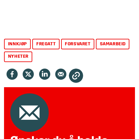
INNKJØP
FREGATT
FORSVARET
SAMARBEID
NYHETER