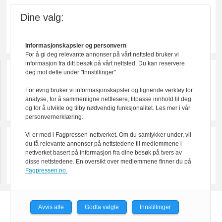
Dine valg:
Informasjonskapsler og personvern
For å gi deg relevante annonser på vårt nettsted bruker vi
informasjon fra ditt besøk på vårt nettsted. Du kan reservere
deg mot dette under "Innstillinger".
For øvrig bruker vi informasjonskapsler og lignende verktøy for
analyse, for å sammenligne nettlesere, tilpasse innhold til deg
og for å utvikle og tilby nødvendig funksjonalitet. Les mer i vår
personvernerklæring.
Vi er med i Fagpressen-nettverket. Om du samtykker under, vil
du få relevante annonser på nettstedene til medlemmene i
nettverket basert på informasjon fra dine besøk på tvers av
disse nettstedene. En oversikt over medlemmene finner du på
Fagpressen.no.
Avvis alle
Godta valgte
Innstillinger
Powered by Labrador CMS