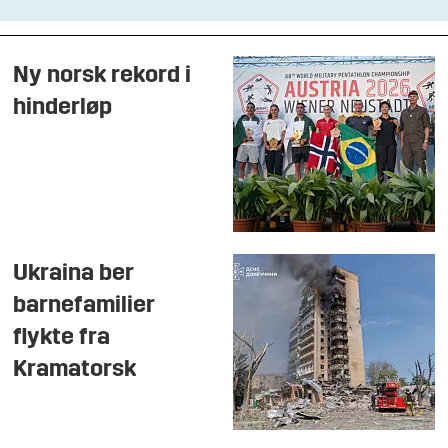
Ny norsk rekord i
hinderløp
Ukraina ber
barnefamilier
flykte fra
Kramatorsk