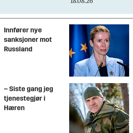
18.08.26
Innfører nye
sanksjoner mot
Russland
– Siste gang jeg
tjenestegjør i
Hæren