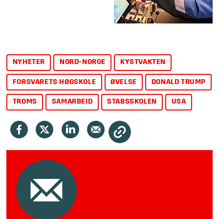
NYHETER
NORD-NORGE
KYSTVAKTEN
FORSVARETS HØGSKOLE
ØVELSE
DONALD TRUMP
TROMS
SAMARBEID
STABSSKOLEN
USA