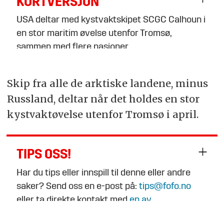
KORTVERSJON
USA deltar med kystvaktskipet SCGC Calhoun i
en stor maritim øvelse utenfor Tromsø,
sammen med flere nasjoner.
Øvelsen, kalt Arctic Guardian 2025, fokuserer
Skip fra alle de arktiske landene, minus
på samarbeid om søk og redning,
Russland, deltar når det holdes en stor
oljevernberedskap og håndtering av
radioaktive ulykker.
kystvaktøvelse utenfor Tromsø i april.
Oppsummeringen er generert av kunstig
intelligens, men gjennomlest av en journalist.
TIPS OSS!
Har du tips eller innspill til denne eller andre
saker? Send oss en e-post på:
tips@fofo.no
eller ta direkte kontakt med
en av
journalistene
.