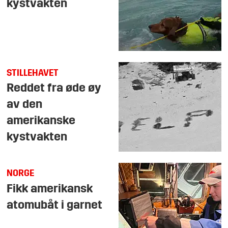
kystvakten
STILLEHAVET
Reddet fra øde øy
av den
amerikanske
kystvakten
NORGE
Fikk amerikansk
atomubåt i garnet