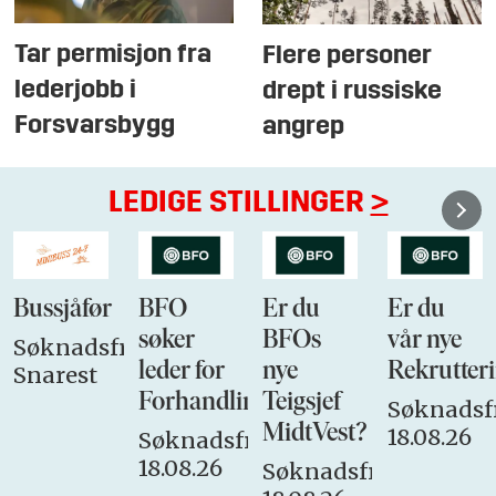
Tar permisjon fra
Flere personer
lederjobb i
drept i russiske
Forsvarsbygg
angrep
LEDIGE STILLINGER
>
Bussjåfør
BFO
Er du
Er du
søker
BFOs
vår nye
Søknadsfrist:
leder for
nye
Rekrutteri
Snarest
Forhandlingsutvalget
Teigsjef
Søknadsfr
MidtVest?
18.08.26
Søknadsfrist:
18.08.26
Søknadsfrist: