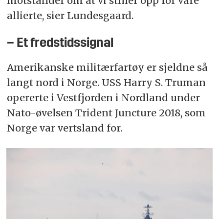
motstander om at vi stiller opp for våre
allierte, sier Lundesgaard.
– Et fredstidssignal
Amerikanske militærfartøy er sjeldne så
langt nord i Norge. USS Harry S. Truman
opererte i Vestfjorden i Nordland under
Nato-øvelsen Trident Juncture 2018, som
Norge var vertsland for.