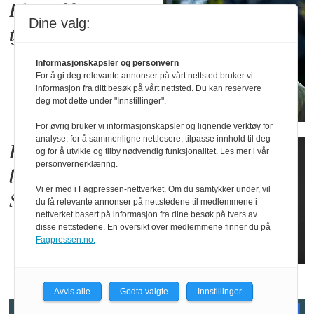
Blir sjef for E-
Dine valg:
tjenesten
Informasjonskapsler og personvern
For å gi deg relevante annonser på vårt nettsted bruker vi
informasjon fra ditt besøk på vårt nettsted. Du kan reservere
deg mot dette under "Innstillinger".
For øvrig bruker vi informasjonskapsler og lignende verktøy for
analyse, for å sammenligne nettlesere, tilpasse innhold til deg
Han er ny dagleg
og for å utvikle og tilby nødvendig funksjonalitet. Les mer i vår
personvernerklæring.
leiar for
Vi er med i Fagpressen-nettverket. Om du samtykker under, vil
Sønstebyfondet
du få relevante annonser på nettstedene til medlemmene i
nettverket basert på informasjon fra dine besøk på tvers av
disse nettstedene. En oversikt over medlemmene finner du på
Fagpressen.no.
Avvis alle
Godta valgte
Innstillinger