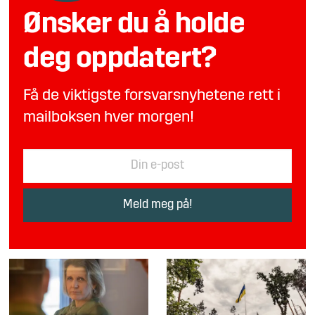
Ønsker du å holde
deg oppdatert?
Få de viktigste forsvarsnyhetene rett i
mailboksen hver morgen!