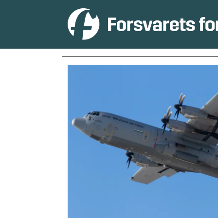
Tag:
hercules