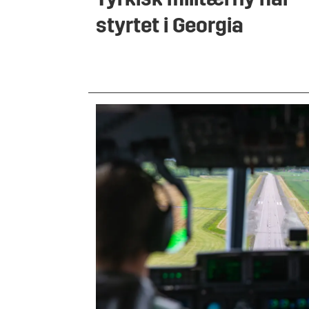
Tyrkisk militærfly har
styrtet i Georgia