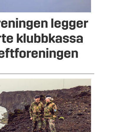
reningen legger
rte klubbkassa
reftforeningen