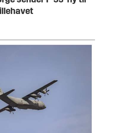
rge sender F-35-fly til
illehavet