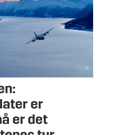
en:
ater er
å er det