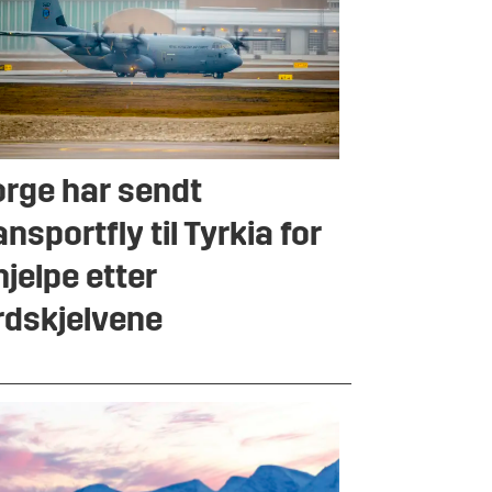
rge har sendt
ansportfly til Tyrkia for
hjelpe etter
rdskjelvene