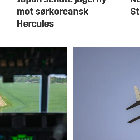
Japan sendte jagerfly
No
mot sørkoreansk
St
Hercules