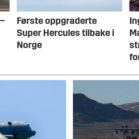
 –
Første oppgraderte
In
Super Hercules tilbake i
Ma
Norge
st
fo