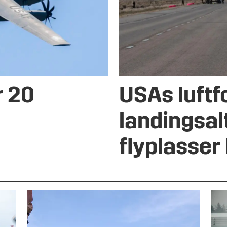
r 20
USAs luftf
landingsal
flyplasser 