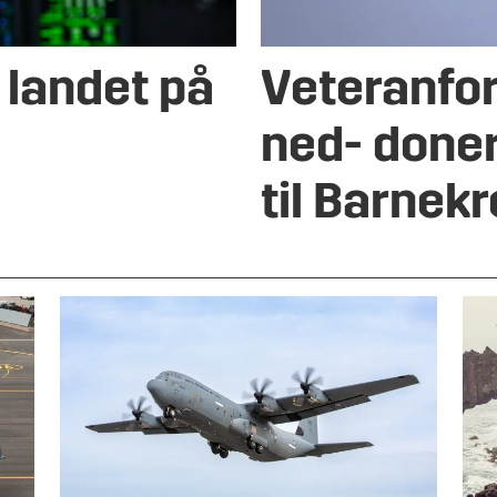
 landet på
Veteranfo
ned- done
til Barnek