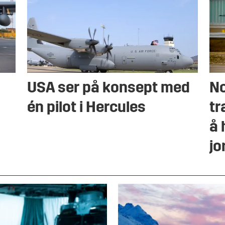
USA ser på konsept med
No
én pilot i Hercules
tr
å 
jo