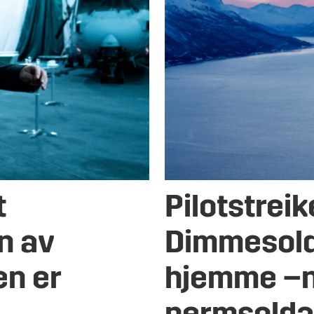
t
Pilotstreik
n av
Dimmesold
en er
hjemme –n