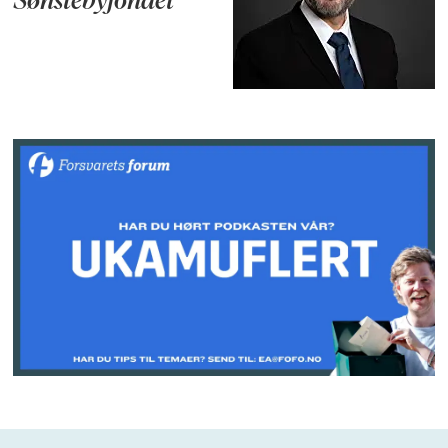
Sønstebyfondet