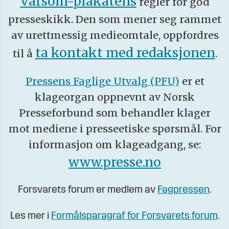
Varsom-plakatens
regler for god
presseskikk. Den som mener seg rammet
av urettmessig medieomtale, oppfordres
ta kontakt med redaksjonen
til å
.
Pressens Faglige Utvalg (PFU)
er et
klageorgan oppnevnt av Norsk
Presseforbund som behandler klager
mot mediene i presseetiske spørsmål. For
informasjon om klageadgang, se:
www.presse.no
Forsvarets forum er medlem av
Fagpressen
.
Les mer i
Formålsparagraf for Forsvarets forum
.