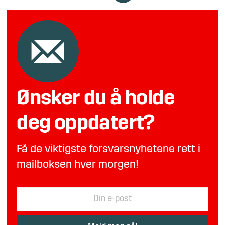
Ønsker du å holde
deg oppdatert?
Få de viktigste forsvarsnyhetene rett i
mailboksen hver morgen!