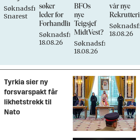
søker
BFOs
vår nye
Søknadsfrist:
leder for
nye
Rekrutteri
Snarest
Forhandlingsutvalget
Teigsjef
Søknadsfr
MidtVest?
18.08.26
Søknadsfrist:
18.08.26
Søknadsfrist:
18.08.26
Tyrkia sier ny
forsvarspakt får
likhetstrekk til
Nato