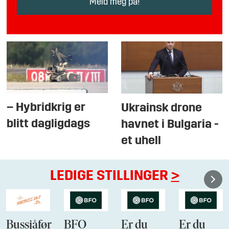
– Hybridkrig er
Ukrainsk drone
blitt dagligdags
havnet i Bulgaria -
et uhell
LEDIGE STILLINGER
>
Bussjåfør
BFO
Er du
Er du