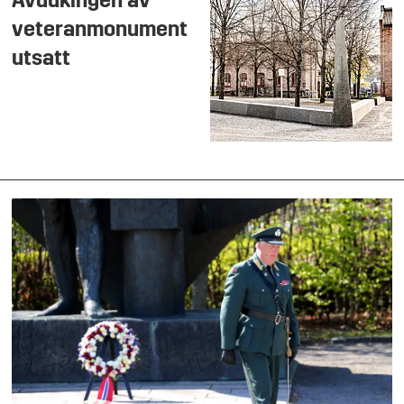
Avdukingen av
veteranmonument
utsatt