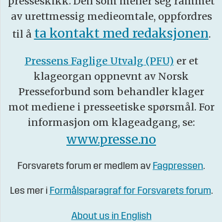
presseskikk. Den som mener seg rammet
av urettmessig medieomtale, oppfordres
ta kontakt med redaksjonen
til å
.
Pressens Faglige Utvalg (PFU)
er et
klageorgan oppnevnt av Norsk
Presseforbund som behandler klager
mot mediene i presseetiske spørsmål. For
informasjon om klageadgang, se:
www.presse.no
Forsvarets forum er medlem av
Fagpressen
.
Les mer i
Formålsparagraf for Forsvarets forum
.
About us in English