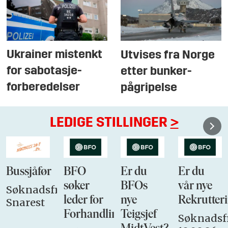
Ukrainer mistenkt
Utvises fra Norge
for sabotasje-
etter bunker-
forberedelser
pågripelse
LEDIGE STILLINGER
>
Bussjåfør
BFO
Er du
Er du
søker
BFOs
vår nye
Søknadsfrist:
leder for
nye
Rekrutteri
Snarest
Forhandlingsutvalget
Teigsjef
Søknadsfr