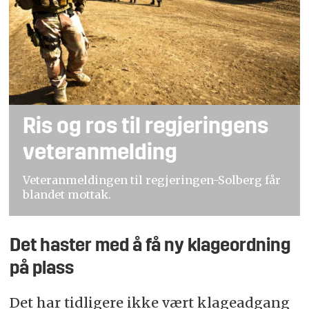
Ris og ros til regjeringens
veteranmelding
Veteranmeldingen til regjeringen-Solberg får
blandet mottak.
Det haster med å få ny klageordning
på plass
Det har tidligere ikke vært klageadgang