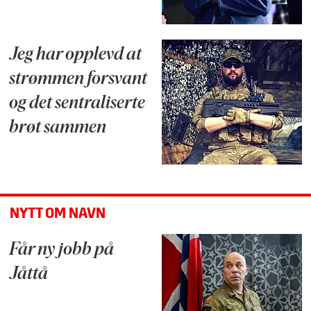
Jeg har opplevd at
strømmen forsvant
og det sentraliserte
brøt sammen
NYTT OM NAVN
Får ny jobb på
Jåttå