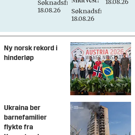
MidtVest?
18.08.26
Søknadsfrist:
18.08.26
Søknadsfrist:
18.08.26
Ny norsk rekord i
hinderløp
Ukraina ber
barnefamilier
flykte fra