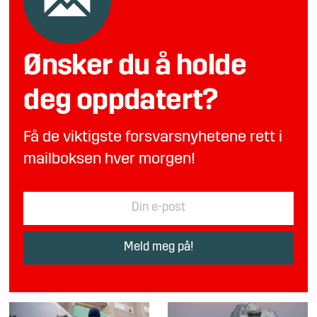
Ønsker du å holde
deg oppdatert?
Få de viktigste forsvarsnyhetene rett i
mailboksen hver morgen!