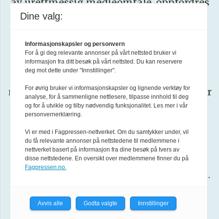
av urettmessig medieomtale, oppfordres
Dine valg:
ta kontakt med redaksjonen
til å
.
Pressens Faglige Utvalg (PFU)
er et
Informasjonskapsler og personvern
For å gi deg relevante annonser på vårt nettsted bruker vi
klageorgan oppnevnt av Norsk
informasjon fra ditt besøk på vårt nettsted. Du kan reservere
deg mot dette under "Innstillinger".
Presseforbund som behandler klager
For øvrig bruker vi informasjonskapsler og lignende verktøy for
mot mediene i presseetiske spørsmål. For
analyse, for å sammenligne nettlesere, tilpasse innhold til deg
informasjon om klageadgang, se:
og for å utvikle og tilby nødvendig funksjonalitet. Les mer i vår
personvernerklæring.
www.presse.no
Vi er med i Fagpressen-nettverket. Om du samtykker under, vil
du få relevante annonser på nettstedene til medlemmene i
Forsvarets forum er medlem av
Fagpressen
.
nettverket basert på informasjon fra dine besøk på tvers av
disse nettstedene. En oversikt over medlemmene finner du på
Fagpressen.no.
Les mer i
Formålsparagraf for Forsvarets forum
.
About us in English
Avvis alle
Godta valgte
Innstillinger