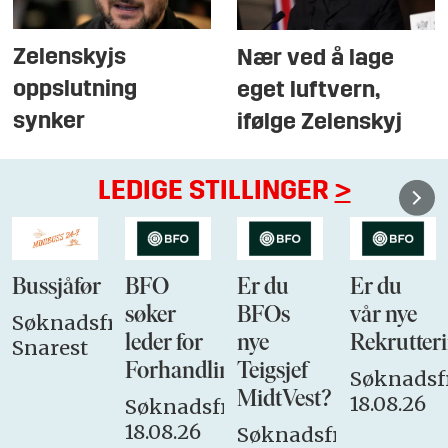
Zelenskyjs
Nær ved å lage
oppslutning
eget luftvern,
synker
ifølge Zelenskyj
LEDIGE STILLINGER
>
Bussjåfør
BFO
Er du
Er du
søker
BFOs
vår nye
Søknadsfrist:
leder for
nye
Rekrutteri
Snarest
Forhandlingsutvalget
Teigsjef
Søknadsfr
MidtVest?
18.08.26
Søknadsfrist:
18.08.26
Søknadsfrist: