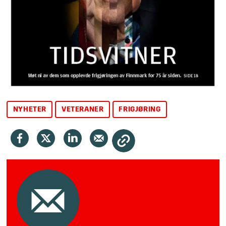
NYHETER
VETERANER
FRIGJØRING