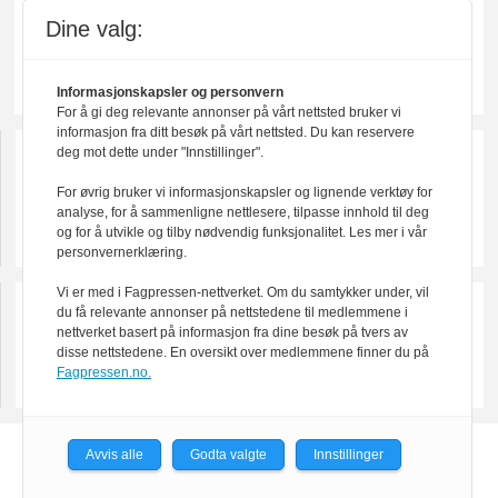
Dine valg:
Informasjonskapsler og personvern
For å gi deg relevante annonser på vårt nettsted bruker vi
informasjon fra ditt besøk på vårt nettsted. Du kan reservere
deg mot dette under "Innstillinger".
For øvrig bruker vi informasjonskapsler og lignende verktøy for
analyse, for å sammenligne nettlesere, tilpasse innhold til deg
og for å utvikle og tilby nødvendig funksjonalitet. Les mer i vår
personvernerklæring.
Vi er med i Fagpressen-nettverket. Om du samtykker under, vil
du få relevante annonser på nettstedene til medlemmene i
nettverket basert på informasjon fra dine besøk på tvers av
disse nettstedene. En oversikt over medlemmene finner du på
Fagpressen.no.
Avvis alle
Godta valgte
Innstillinger
Powered by Labrador CMS