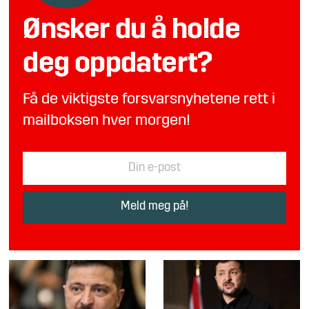
Ønsker du å holde
deg oppdatert?
Få de viktigste forsvarsnyhetene rett i
mailboksen hver morgen!