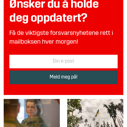
Ønsker du å holde
deg oppdatert?
Få de viktigste forsvarsnyhetene rett i
mailboksen hver morgen!