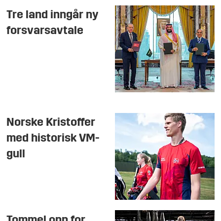
Tre land inngår ny
forsvarsavtale
Norske Kristoffer
med historisk VM-
gull
Tommel opp for