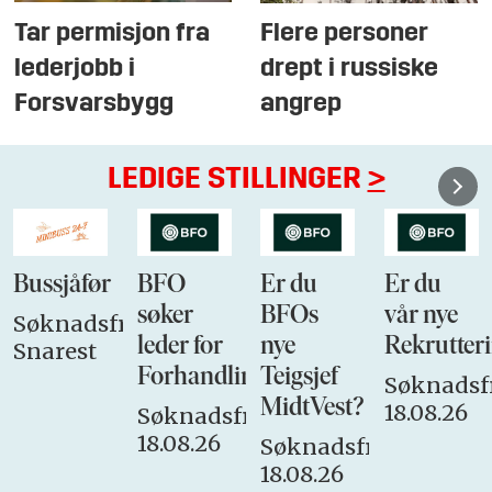
Tar permisjon fra
Flere personer
lederjobb i
drept i russiske
Forsvarsbygg
angrep
LEDIGE STILLINGER
>
Bussjåfør
BFO
Er du
Er du
søker
BFOs
vår nye
Søknadsfrist:
leder for
nye
Rekrutteri
Snarest
Forhandlingsutvalget
Teigsjef
Søknadsfr
MidtVest?
18.08.26
Søknadsfrist:
18.08.26
Søknadsfrist:
18.08.26