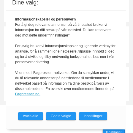
Dine valg:
Informasjonskapsler og personvern
For å gi deg relevante annonser på vårt nettsted bruker vi
informasjon fra ditt besøk på vårt nettsted. Du kan reservere
deg mot dette under "Innstillinger".
For øvrig bruker vi informasjonskapsler og lignende verktøy for
analyse, for å sammenligne nettlesere, tilpasse innhold til deg
og for å utvikle og tilby nødvendig funksjonalitet. Les mer i vår
personvernerklæring.
Vi er med i Fagpressen-nettverket. Om du samtykker under, vil
du få relevante annonser på nettstedene til medlemmene i
nettverket basert på informasjon fra dine besøk på tvers av
disse nettstedene. En oversikt over medlemmene finner du på
Fagpressen.no.
Powered by Labrador CMS
Avvis alle
Godta valgte
Innstillinger
Innstillinger