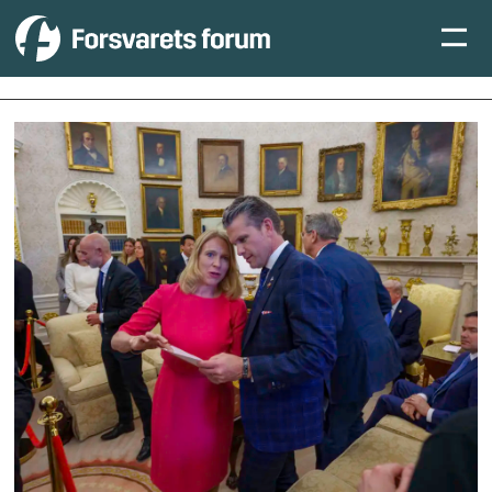
Tag:
anniken
huitfeldt