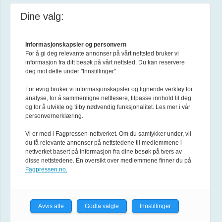
Dine valg:
Annonsere
Abonnement
Informasjonskapsler og personvern
For å gi deg relevante annonser på vårt nettsted bruker vi
informasjon fra ditt besøk på vårt nettsted. Du kan reservere
Tilgjengelighet
deg mot dette under "Innstillinger".
For øvrig bruker vi informasjonskapsler og lignende verktøy for
Personvern og cookies
analyse, for å sammenligne nettlesere, tilpasse innhold til deg
og for å utvikle og tilby nødvendig funksjonalitet. Les mer i vår
personvernerklæring.
Facebook
Vi er med i Fagpressen-nettverket. Om du samtykker under, vil
du få relevante annonser på nettstedene til medlemmene i
Instagram
nettverket basert på informasjon fra dine besøk på tvers av
disse nettstedene. En oversikt over medlemmene finner du på
Fagpressen.no.
Linkedin
YouTube
Avvis alle
Godta valgte
Innstillinger