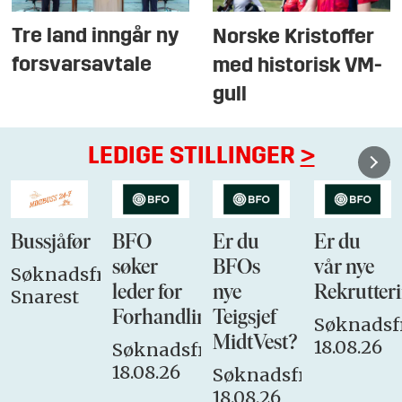
Tre land inngår ny
Norske Kristoffer
forsvarsavtale
med historisk VM-
gull
LEDIGE STILLINGER
>
Bussjåfør
BFO
Er du
Er du
søker
BFOs
vår nye
Søknadsfrist:
leder for
nye
Rekrutteri
Snarest
Forhandlingsutvalget
Teigsjef
Søknadsfr
MidtVest?
18.08.26
Søknadsfrist:
18.08.26
Søknadsfrist:
18.08.26