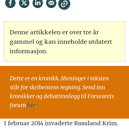
Denne artikkelen er over tre år
gammel og kan inneholde utdatert
informasjon.
Dette er en kronikk. Meninger i teksten
står for skribentens regning. Send inn
kronikker og debattinnlegg til Forsvarets
forum
her
.
I februar 2014 invaderte Russland Krim.