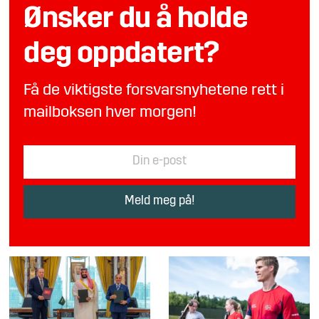
Ønsker du å holde
deg oppdatert?
Få de viktigste forsvarsnyhetene rett i
mailboksen hver morgen!