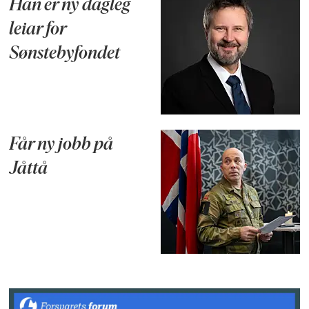
Han er ny dagleg
leiar for
Sønstebyfondet
Får ny jobb på
Jåttå