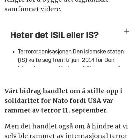
samfunnet videre.
Heter det ISIL eller IS?
Terrororganisasjonen Den islamske staten
(IS) kalte seg frem til juni 2014 for Den
islamske staten i Irak og al-Sham, som ofte
ble forkortet til ISIS.
En annen forkortelse, ISIL, var også en del
Vårt bidrag handlet om å stille opp i
brukt. L-en i ISIL står for Levanten, som er en
solidaritet for Nato fordi USA var
av flere mulige oversettelser av arabisk al-
rammet av terror 11. september.
Sham.
Men det handlet også om å hindre at vi
Det historiske begrepet Levanten omfattar
hele eller deler av Irak, Syria, Jordan, Israel,
selv ble rammet av internasjonal terror