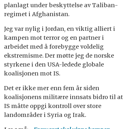
Palestina, Libanon, Kypros og Tyrkia.
planlagt under beskyttelse av Taliban-
Både i Norge og ellers i vår del av verden
regimet i Afghanistan.
bruker de fleste myndigheter og media
Jeg var nylig i Jordan, en viktig alliert i
benevnelsen Den islamske staten, forkortet
IS. Kilde: Språkrådet.
kampen mot terror og en partner i
arbeidet med å forebygge voldelig
ekstremisme. Der møtte jeg de norske
styrkene i den USA-ledede globale
koalisjonen mot IS.
Det er ikke mer enn fem år siden
koalisjonens militære innsats bidro til at
IS måtte oppgi kontroll over store
landområder i Syria og Irak.