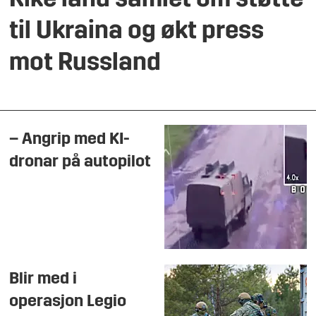
Rike land samlet om støtte
til Ukraina og økt press
mot Russland
– Angrip med KI-
dronar på autopilot
Blir med i
operasjon Legio