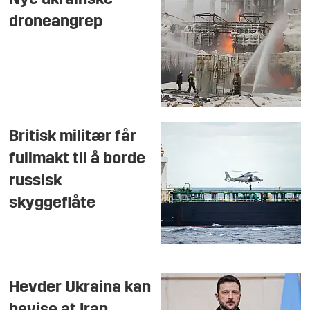
Nye ukrainske
droneangrep
Britisk militær får
fullmakt til å borde
russisk
skyggeflåte
Hevder Ukraina kan
bevise at Iran