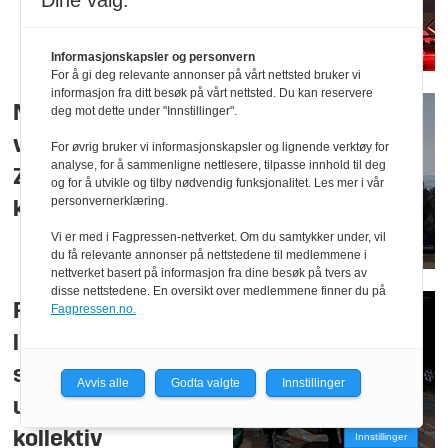
Dine valg:
Informasjonskapsler og personvern
For å gi deg relevante annonser på vårt nettsted bruker vi
informasjon fra ditt besøk på vårt nettsted. Du kan reservere
Midlertidig
deg mot dette under "Innstillinger".
våpenhvile rundt
For øvrig bruker vi informasjonskapsler og lignende verktøy for
analyse, for å sammenligne nettlesere, tilpasse innhold til deg
Zaporizjzja-
og for å utvikle og tilby nødvendig funksjonalitet. Les mer i vår
personvernerklæring.
kraftverket
Vi er med i Fagpressen-nettverket. Om du samtykker under, vil
du få relevante annonser på nettstedene til medlemmene i
nettverket basert på informasjon fra dine besøk på tvers av
disse nettstedene. En oversikt over medlemmene finner du på
Regjeringen vil ikke
Fagpressen.no.
lenger gi
stridsdyktige
Avvis alle
Godta valgte
Innstillinger
ukrainske menn
kollektiv
Innstillinger