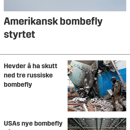
Amerikansk bombefly
styrtet
Hevder å ha skutt
ned tre russiske
bombefly
USAs nye bombefly