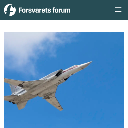
Tag:
bombefly