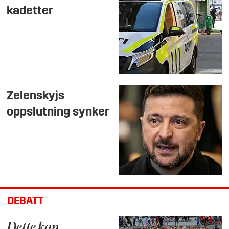
kadetter
Zelenskyjs
oppslutning synker
DEBATT
Dette kan