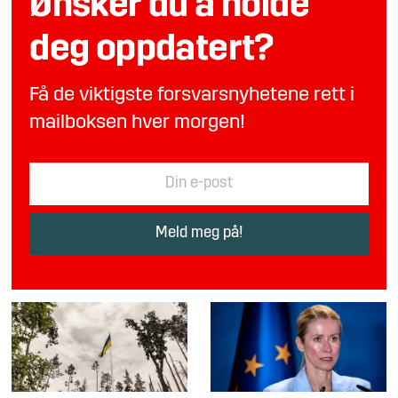
Ønsker du å holde
deg oppdatert?
Få de viktigste forsvarsnyhetene rett i
mailboksen hver morgen!