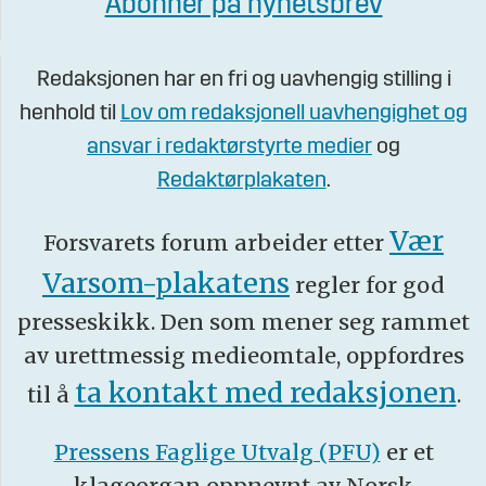
Abonner på nyhetsbrev
Redaksjonen har en fri og uavhengig stilling i
henhold til
Lov om redaksjonell uavhengighet og
ansvar i redaktørstyrte medier
og
Redaktørplakaten
.
Vær
Forsvarets forum arbeider etter
Varsom-plakatens
regler for god
presseskikk. Den som mener seg rammet
av urettmessig medieomtale, oppfordres
ta kontakt med redaksjonen
til å
.
Pressens Faglige Utvalg (PFU)
er et
klageorgan oppnevnt av Norsk