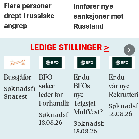
Flere personer
Innfører nye
drept i russiske
sanksjoner mot
angrep
Russland
LEDIGE STILLINGER
>
Bussjåfør
BFO
Er du
Er du
søker
BFOs
vår nye
Søknadsfrist:
leder for
nye
Rekrutteri
Snarest
Forhandlingsutvalget
Teigsjef
Søknadsfr
MidtVest?
18.08.26
Søknadsfrist:
18.08.26
Søknadsfrist:
18.08.26