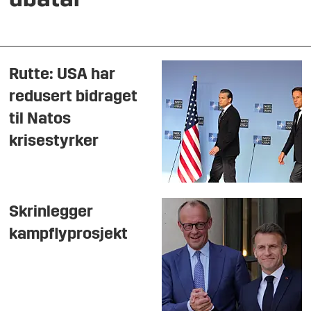
ubåtar
Rutte: USA har
redusert bidraget
til Natos
krisestyrker
Skrinlegger
kampflyprosjekt