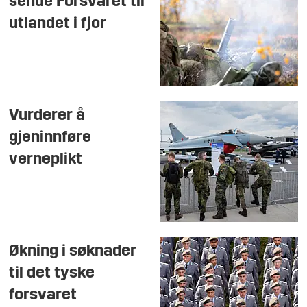
sende Forsvaret til
utlandet i fjor
Vurderer å
gjeninnføre
verneplikt
Økning i søknader
til det tyske
forsvaret