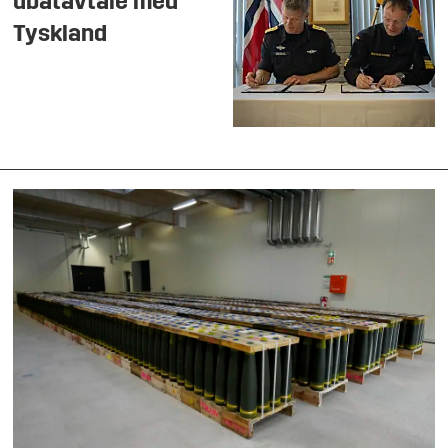
ubåtavtale med
Tyskland