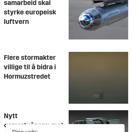
samarbeid skal
styrke europeisk
luftvern
Flere stormakter
villige til å bidra i
Hormuzstredet
Nytt
«smartvåpen» mot