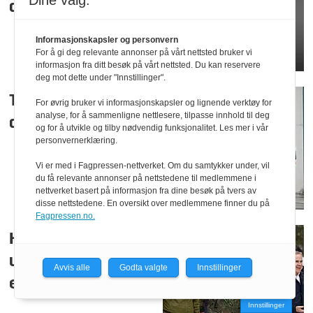
Dine valg:
droner
Informasjonskapsler og personvern
For å gi deg relevante annonser på vårt nettsted bruker vi
informasjon fra ditt besøk på vårt nettsted. Du kan reservere
deg mot dette under "Innstillinger".
Tyskland vil ikke
For øvrig bruker vi informasjonskapsler og lignende verktøy for
analyse, for å sammenligne nettlesere, tilpasse innhold til deg
delta i Iran-krigen
og for å utvikle og tilby nødvendig funksjonalitet. Les mer i vår
personvernerklæring.
Vi er med i Fagpressen-nettverket. Om du samtykker under, vil
du få relevante annonser på nettstedene til medlemmene i
nettverket basert på informasjon fra dine besøk på tvers av
disse nettstedene. En oversikt over medlemmene finner du på
Fagpressen.no.
Har tilbudt Canada
ubåter: – Kan bli
Avvis alle
Godta valgte
Innstillinger
enda sterkere
Innstillinger