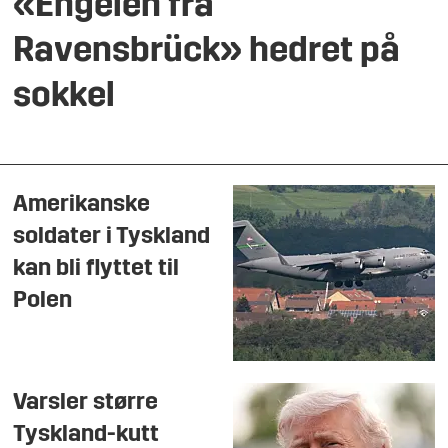
«Engelen fra
Ravensbrück» hedret på
sokkel
Amerikanske
soldater i Tyskland
kan bli flyttet til
Polen
Varsler større
Tyskland-kutt