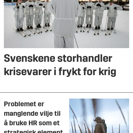
Svenskene storhandler
krisevarer i frykt for krig
Problemet er
manglende vilje til
å bruke HR som et