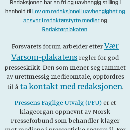
Redaksjonen har en fri og uavhengig stilling i
henhold til
Lov om redaksjonell uavhengighet og
ansvar i redaktørstyrte medier
og
Redaktørplakaten
.
Vær
Forsvarets forum arbeider etter
Varsom-plakatens
regler for god
presseskikk. Den som mener seg rammet
av urettmessig medieomtale, oppfordres
ta kontakt med redaksjonen
til å
.
Pressens Faglige Utvalg (PFU)
er et
klageorgan oppnevnt av Norsk
Presseforbund som behandler klager
mot mediene i presseetiske spørsmål. For