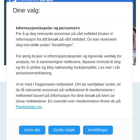
Dine valg:
Informasjonskapsler og personvern
For å gi deg relevante annonser på vårt nettsted bruker vi
informasjon fra ditt besøk på vårt nettsted. Du kan reservere
deg mot dette under "Innstillinger".
For øvrig bruker vi informasjonskapsler og lignende verktøy for
analyse, for å sammenligne nettlesere, tilpasse innhold til deg
og for å utvikle og tilby nødvendig funksjonalitet. Les mer i vår
personvernerklæring.
Vi er med i Fagpressen-nettverket. Om du samtykker under, vil
du få relevante annonser på nettstedene til medlemmene i
Kontakt oss
nettverket basert på informasjon fra dine besøk på tvers av
disse nettstedene. En oversikt over medlemmene finner du på
Fagpressen.no.
Epost:
tips@fofo.no
Kontakt våre journalister
Avvis alle
Godta valgte
Innstillinger