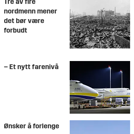
Tre av fire
nordmenn mener
det bør være
forbudt
– Et nytt farenivå
Ønsker å forlenge