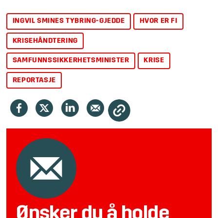
INGVIL SMINES TYBRING-GJEDDE
HVOR ER FI
KRISEHÅNDTERING
SAMFUNNSSIKKERHETSMINISTER
KRISE
REPORTASJE
Ønsker du å holde