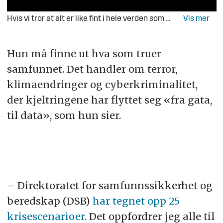
Hvis vi tror at alt er like fint i hele verden som det er i Norge, vil vi få oss en på trynet, mener Ingvil Smines Tybring-Gjedde. Nå forlater hun og resten av Frp regjeringen.
Hun må finne ut hva som truer
samfunnet. Det handler om terror,
klimaendringer og cyberkriminalitet,
der kjeltringene har flyttet seg «fra gata,
til data», som hun sier.
– Direktoratet for samfunnssikkerhet og
beredskap (DSB)
har tegnet opp 25
krisescenarioer.
Det oppfordrer jeg alle til