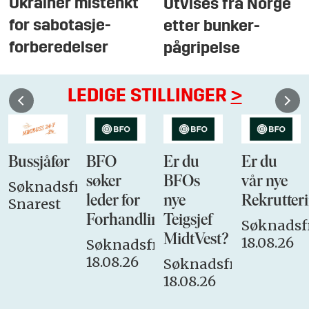
Ukrainer mistenkt
Utvises fra Norge
for sabotasje-
etter bunker-
forberedelser
pågripelse
LEDIGE STILLINGER
>
Bussjåfør
BFO
Er du
Er du
søker
BFOs
vår nye
Søknadsfrist:
leder for
nye
Rekrutteri
Snarest
Forhandlingsutvalget
Teigsjef
Søknadsfr
MidtVest?
18.08.26
Søknadsfrist:
18.08.26
Søknadsfrist:
18.08.26