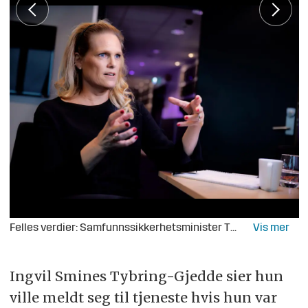
Felles verdier: Samfunnssikkerhetsminister Tybring-Gjedde frykter at større motsetninger kan true sikkerheten (Foto: Forsvarets forum/Morten Brakestad).
Ingvil Smines Tybring-Gjedde sier hun
ville meldt seg til tjeneste hvis hun var