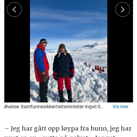
Øvelse: Samfunnssikkerhetsminister Ingvil Smines Tybring-Gjedde på øvelse sammen med Robert Mood og Røde Kors (Foto: Justis- og beredskapsdepartementet).
– Jeg har gått opp løypa fra bunn, jeg har