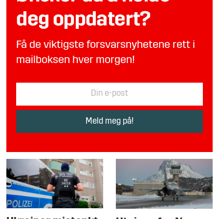
deg oppdatert?
Få de viktigste forsvarsnyhetene rett i
mailboksen hver morgen!