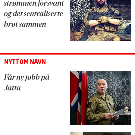
strømmen forsvant
og det sentraliserte
brøt sammen
NYTT OM NAVN
Får ny jobb på
Jåttå