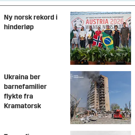
Ny norsk rekord i
hinderløp
Ukraina ber
barnefamilier
flykte fra
Kramatorsk