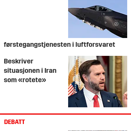
førstegangstjenesten i luftforsvaret
Beskriver
situasjonen i Iran
som «rotete»
DEBATT