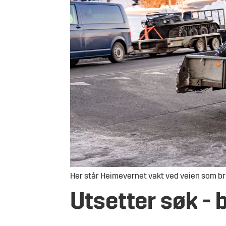
Her står Heimevernet vakt ved veien som bruk
Utsetter søk - b