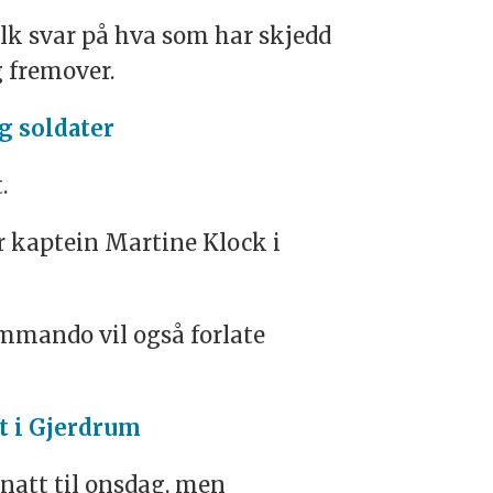
folk svar på hva som har skjedd
g fremover.
g soldater
.
er kaptein Martine Klock i
ommando vil også forlate
et i Gjerdrum
natt til onsdag, men