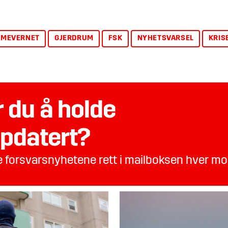
IMEVERNET
GJERDRUM
FSK
NYHETSVARSEL
KRIS
 du å holde
pdatert?
te forsvarsnyhetene rett i mailboksen hver m