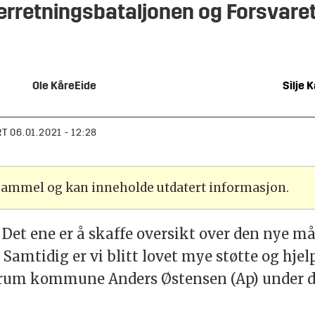
tterretningsbataljonen og Forsva
Ole Kåre
Eide
Silje
K
RT
06.01.2021 - 12:28
 gammel og kan inneholde utdatert informasjon.
. Det ene er å skaffe oversikt over den nye må
Samtidig er vi blitt lovet mye støtte og hjel
jerdrum kommune Anders Østensen (Ap) under 