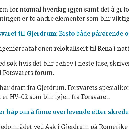
 form for normal hverdag igjen samt det å gi 
ningen er to andre elementer som blir vikti
svaret til Gjerdrum: Bisto både pårørende o
Ingeniørbataljonen relokalisert til Rena i natt
ed søk hvis det blir behov i neste fase, skriv
l Forsvarets forum.
har dratt fra Gjerdrum. Forsvarets spesialk
 er HV-02 som blir igjen fra Forsvaret.
ger håp om å finne overlevende etter skred
kredområdet ved Ask i
Gjerdrum
på Romerike 