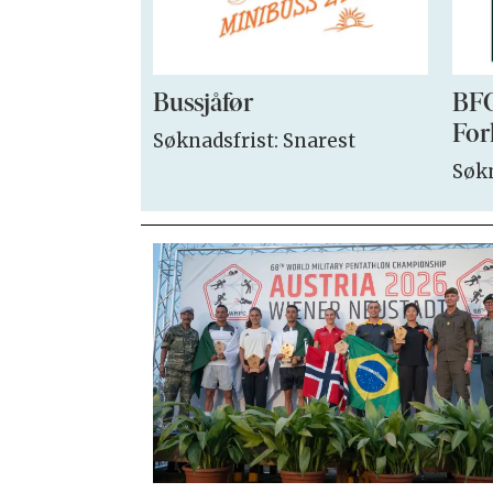
Bussjåfør
BFO
For
Søknadsfrist: Snarest
Søkn