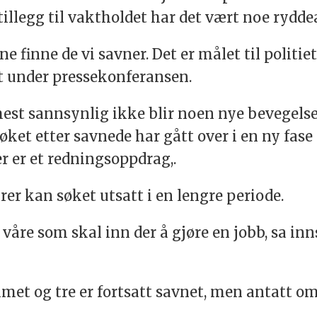
tillegg til vaktholdet har det vært noe rydde
e finne de vi savner. Det er målet til politie
ikt under pressekonferansen.
mest sannsynlig ikke blir noen nye bevegelser
Søket etter savnede har gått over i en ny fas
r er et redningsoppdrag,.
rer kan søket utsatt i en lengre periode.
 våre som skal inn der å gjøre en jobb, sa in
met og tre er fortsatt savnet, men antatt 