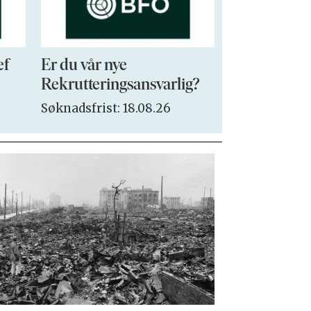
ef
Er du vår nye
VP Sales & 
Rekrutteringsansvarlig?
Søknadsfrist:
Søknadsfrist: 18.08.26