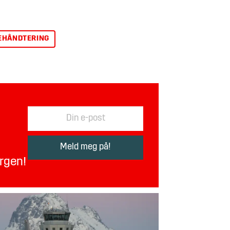
EHÅNDTERING
orgen!