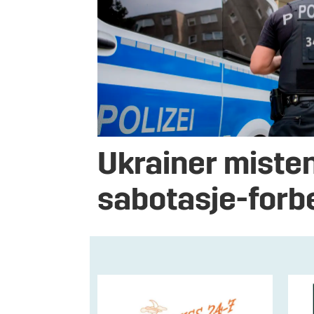
Ukrainer misten
sabotasje-forb