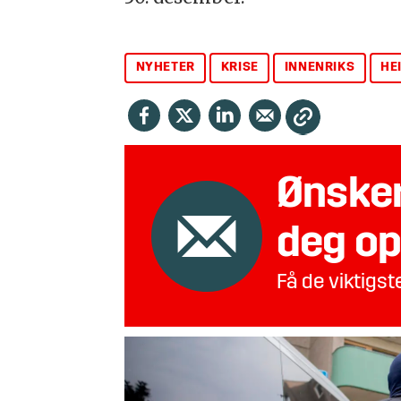
NYHETER
KRISE
INNENRIKS
HE
Ønsker
deg op
Få de viktigs