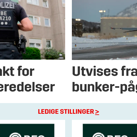
kt for
Utvises fr
eredelser
bunker-på
LEDIGE STILLINGER
>