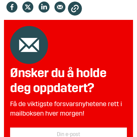
Ønsker du å holde
deg oppdatert?
Få de viktigste forsvarsnyhetene rett i
mailboksen hver morgen!