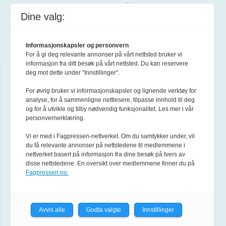
Forsvarets forum
Dine valg:
Postboks 1550 Sentrum
0015 Oslo
Informasjonskapsler og personvern
For å gi deg relevante annonser på vårt nettsted bruker vi
informasjon fra ditt besøk på vårt nettsted. Du kan reservere
deg mot dette under "Innstillinger".
Hjelp
For øvrig bruker vi informasjonskapsler og lignende verktøy for
Om Forsvarets forum
analyse, for å sammenligne nettlesere, tilpasse innhold til deg
og for å utvikle og tilby nødvendig funksjonalitet. Les mer i vår
personvernerklæring.
Annonsere
Vi er med i Fagpressen-nettverket. Om du samtykker under, vil
du få relevante annonser på nettstedene til medlemmene i
Abonnement
nettverket basert på informasjon fra dine besøk på tvers av
disse nettstedene. En oversikt over medlemmene finner du på
Fagpressen.no.
Tilgjengelighet
Personvern og cookies
Avvis alle
Godta valgte
Innstillinger