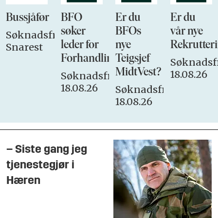
Bussjåfør
BFO
Er du
Er du
søker
BFOs
vår nye
Søknadsfrist:
leder for
nye
Rekrutteri
Snarest
Forhandlingsutvalget
Teigsjef
Søknadsfr
MidtVest?
18.08.26
Søknadsfrist:
18.08.26
Søknadsfrist:
18.08.26
– Siste gang jeg
tjenestegjør i
Hæren