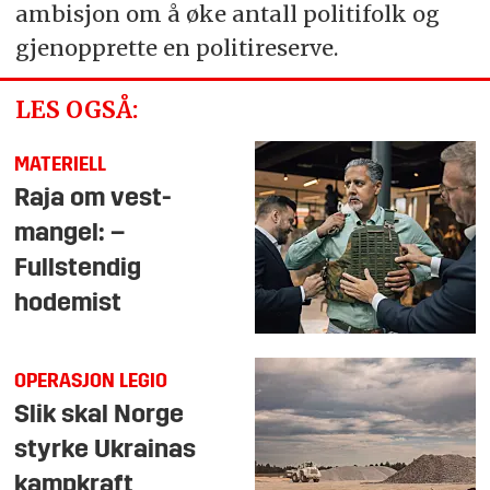
ambisjon om å øke antall politifolk og
gjenopprette en politireserve.
LES OGSÅ:
MATERIELL
Raja om vest-
mangel:
–
Fullstendig
hodemist
OPERASJON LEGIO
Slik skal Norge
styrke Ukrainas
kampkraft