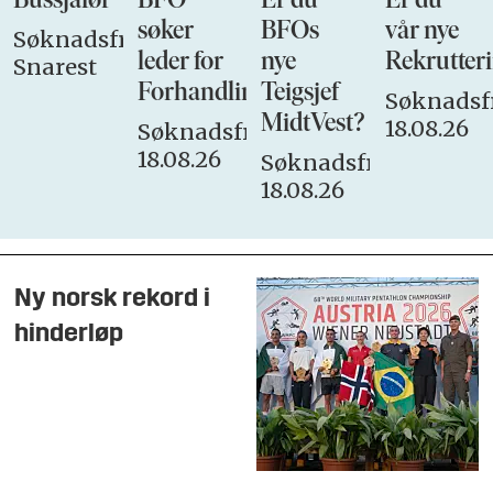
Bussjåfør
BFO
Er du
Er du
søker
BFOs
vår nye
Søknadsfrist:
leder for
nye
Rekrutteri
Snarest
Forhandlingsutvalget
Teigsjef
Søknadsfr
MidtVest?
18.08.26
Søknadsfrist:
18.08.26
Søknadsfrist:
18.08.26
Ny norsk rekord i
hinderløp