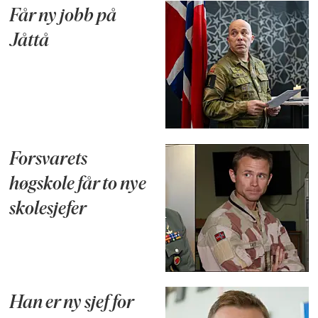
Får ny jobb på
Jåttå
Forsvarets
høgskole får to nye
skolesjefer
Han er ny sjef for