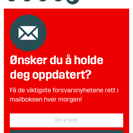
Ønsker du å holde
deg oppdatert?
Få de viktigste forsvarsnyhetene rett i
mailboksen hver morgen!