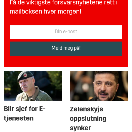
Få de viktigste forsvarsnyhetene rett i
mailboksen hver morgen!
Blir sjef for E-
Zelenskyjs
tjenesten
oppslutning
synker