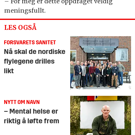
– For meg er dette oppdraget veldig
meningsfullt.
LES OGSÅ
FORSVARETS SANITET
Nå skal de nordiske
flylegene drilles
likt
NYTT OM NAVN
– Mental helse er
riktig å løfte frem