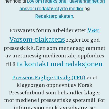
henhold til
Lov om redaksjonell uavhengighet og
ansvar i redaktørstyrte medier
og
Redaktørplakaten
.
Vær
Forsvarets forum arbeider etter
Varsom-plakatens
regler for god
presseskikk. Den som mener seg rammet
av urettmessig medieomtale, oppfordres
ta kontakt med redaksjonen
til å
.
Pressens Faglige Utvalg (PFU)
er et
klageorgan oppnevnt av Norsk
Presseforbund som behandler klager
mot mediene i presseetiske spørsmål. For
informasjon om klageadgang, se: