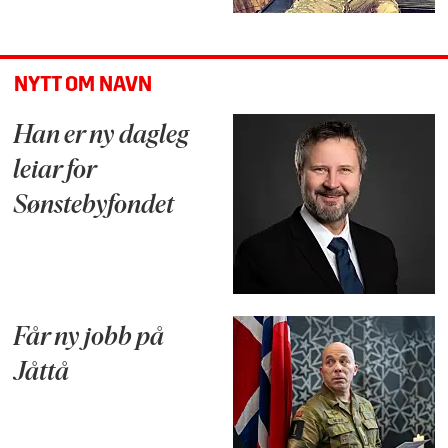
NYTT OM NAVN
Han er ny dagleg
leiar for
Sønstebyfondet
Får ny jobb på
Jåttå