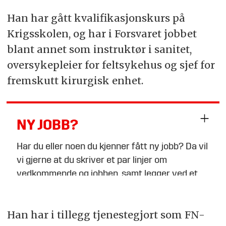
Han har gått kvalifikasjonskurs på
Krigsskolen, og har i Forsvaret jobbet
blant annet som instruktør i sanitet,
oversykepleier for feltsykehus og sjef for
fremskutt kirurgisk enhet.
NY JOBB?
Har du eller noen du kjenner fått ny jobb? Da vil
vi gjerne at du skriver et par linjer om
vedkommende og jobben, samt legger ved et
bilde i breddeformat, og sender til
tips@fofo.no
Han har i tillegg tjenestegjort som FN-