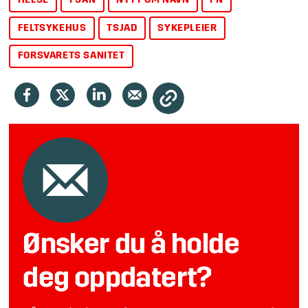
HELSE
FSAN
NYTT OM NAVN
FN
FELTSYKEHUS
TSJAD
SYKEPLEIER
FORSVARETS SANITET
Ønsker du å holde
deg oppdatert?