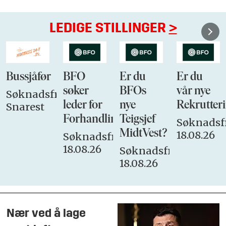
LEDIGE STILLINGER
>
Bussjåfør
BFO
Er du
Er du
søker
BFOs
vår nye
Søknadsfrist:
leder for
nye
Rekrutteri
Snarest
Forhandlingsutvalget
Teigsjef
Søknadsfr
MidtVest?
18.08.26
Søknadsfrist:
18.08.26
Søknadsfrist:
18.08.26
Nær ved å lage