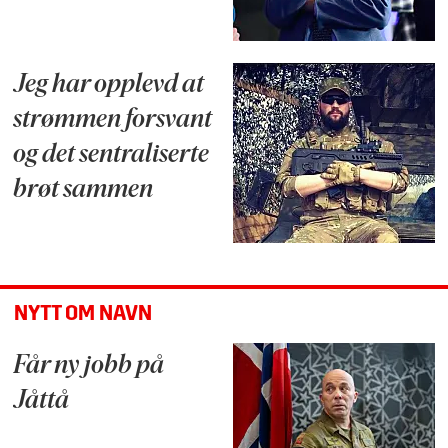
Jeg har opplevd at
strømmen forsvant
og det sentraliserte
brøt sammen
NYTT OM NAVN
Får ny jobb på
Jåttå