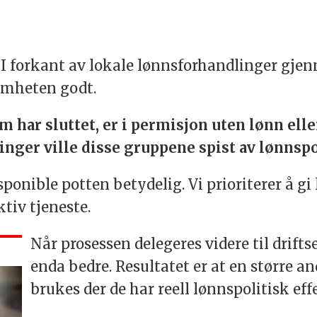
ig. I forkant av lokale lønnsforhandlinger gj
somheten godt.
m har sluttet, er i permisjon uten lønn elle
linger ville disse gruppene spist av lønnsp
sponible potten betydelig. Vi prioriterer å 
aktiv tjeneste.
Når prosessen delegeres videre til drifts
enda bedre. Resultatet er at en større an
brukes der de har reell lønnspolitisk eff