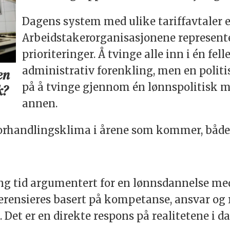
Dagens system med ulike tariffavtaler e
Arbeidstakerorganisasjonene represente
prioriteringer. Å tvinge alle inn i én fel
administrativ forenkling, men en politis
en
på å tvinge gjennom én lønnspolitisk m
k?
annen.
e forhandlingsklima i årene som kommer, både 
g tid argumentert for en lønnsdannelse med
erensieres basert på kompetanse, ansvar og 
e. Det er en direkte respons på realitetene i