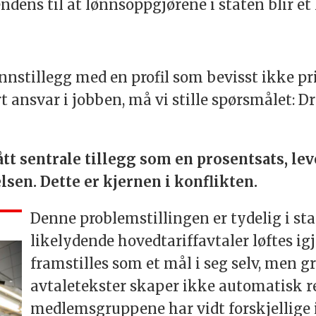
endens til at lønnsoppgjørene i staten blir 
a
lønnstillegg med en profil som bevisst ikke p
 ansvar i jobben, må vi stille spørsmålet: Dr
lått sentrale tillegg som en prosentsats, l
lsen. Dette er kjernen i konflikten.
Denne problemstillingen er tydelig i st
likelydende hovedtariffavtaler løftes igj
framstilles som et mål i seg selv, men gr
avtaletekster skaper ikke automatisk r
medlemsgruppene har vidt forskjellige i