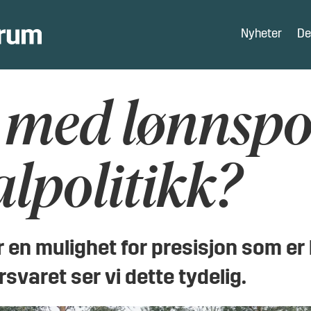
Nyheter
De
i med lønnspo
ialpolitikk?
r en mulighet for presisjon som er
rsvaret ser vi dette tydelig.