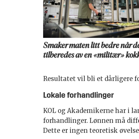
Smaker maten litt bedre når d
tilberedes av en «militær» kok
Resultatet vil bli et dårliger
Lokale forhandlinger
KOL og Akademikerne har i lan
forhandlinger. Lønnen må diff
Dette er ingen teoretisk øvels