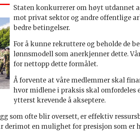
Staten konkurrerer om høyt utdannet ar
mot privat sektor og andre offentlige ar
bedre betingelser.
For å kunne rekruttere og beholde de be
lønnsmodell som anerkjenner dette. Vår
for nettopp dette formålet.
Å forvente at våre medlemmer skal fina
hvor midlene i praksis skal omfordeles e
ytterst krevende å akseptere.
g som ofte blir oversett, er effektiv ressursb
ir derimot en mulighet for presisjon som er 