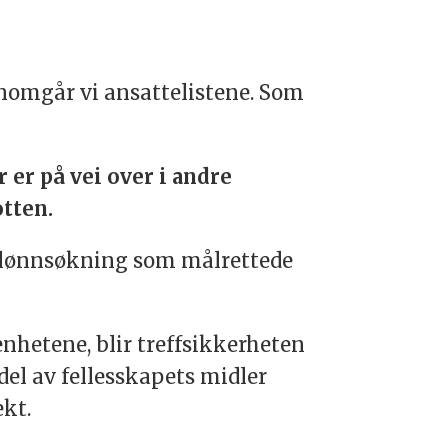
ennomgår vi ansattelistene. Som
r er på vei over i andre
otten.
gi lønnsøkning som målrettede
enhetene, blir treffsikkerheten
del av fellesskapets midler
ekt.