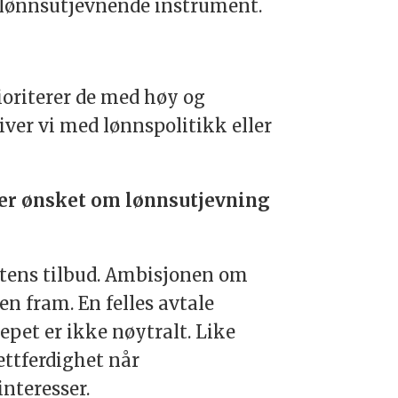
et lønnsutjevnende instrument.
rioriterer de med høy og
iver vi med lønnspolitikk eller
ever ønsket om lønnsutjevning
atens tilbud. Ambisjonen om
en fram. En felles avtale
epet er ikke nøytralt. Like
ettferdighet når
nteresser.