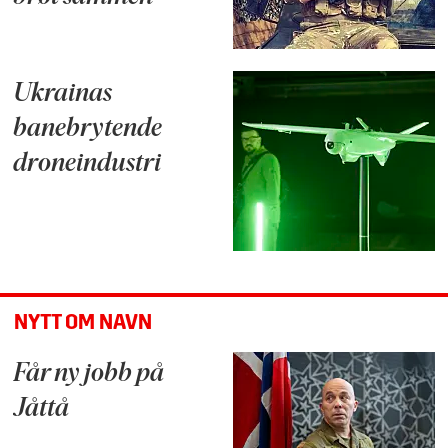
Ukrainas
banebrytende
droneindustri
NYTT OM NAVN
Får ny jobb på
Jåttå