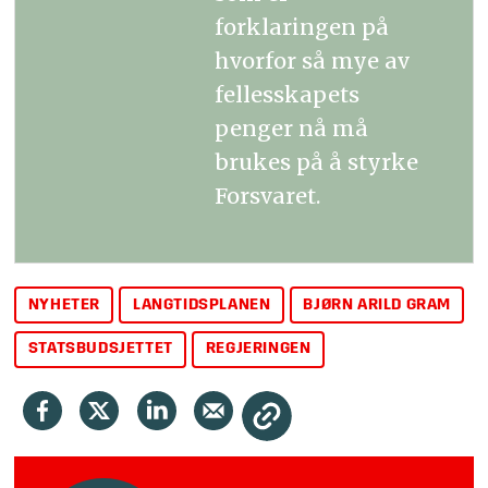
forklaringen på
hvorfor så mye av
fellesskapets
penger nå må
brukes på å styrke
Forsvaret.
NYHETER
LANGTIDSPLANEN
BJØRN ARILD GRAM
STATSBUDSJETTET
REGJERINGEN