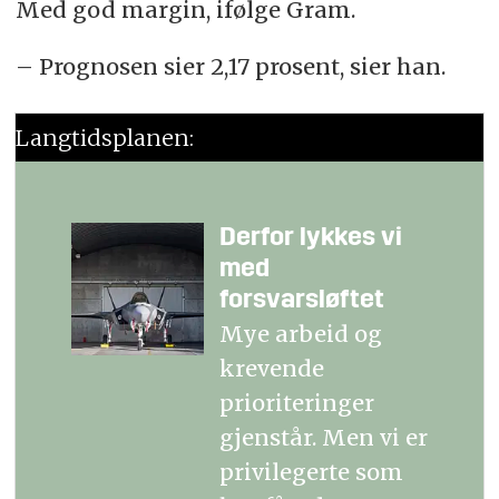
Med god margin, ifølge Gram.
– Prognosen sier 2,17 prosent, sier han.
Langtidsplanen:
Derfor lykkes vi
med
forsvarsløftet
Mye arbeid og
krevende
prioriteringer
gjenstår. Men vi er
privilegerte som