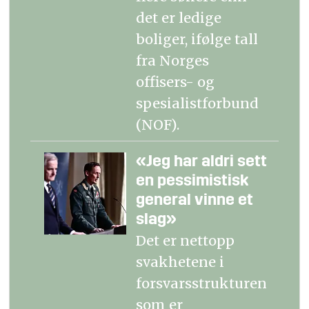
det er ledige
boliger, ifølge tall
fra Norges
offisers- og
spesialistforbund
(NOF).
«Jeg har aldri sett
en pessimistisk
general vinne et
slag»
Det er nettopp
svakhetene i
forsvarsstrukturen
som er