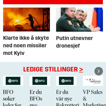
Klarte ikke å skyte
Putin utnevner
ned noen missiler
dronesjef
mot Kyiv
LEDIGE STILLINGER
>
BFO
Er du
Er du
VP Sales
søker
BFOs
vår nye
&
leder for
nye
Rekrutteringsansvarli
Marketing