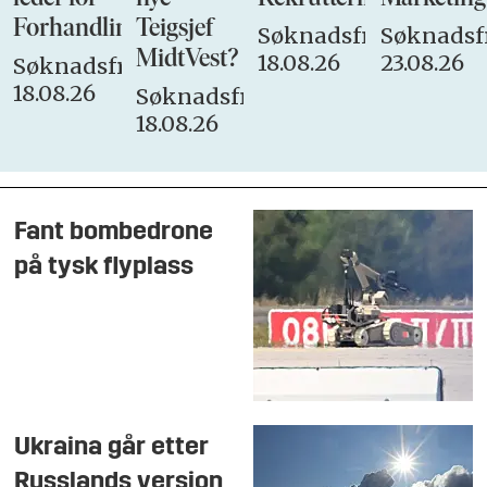
Forhandlingsutvalget
Teigsjef
Søknadsfrist:
Søknadsfr
MidtVest?
18.08.26
23.08.26
Søknadsfrist:
18.08.26
Søknadsfrist:
18.08.26
Fant bombedrone
på tysk flyplass
Ukraina går etter
Russlands versjon