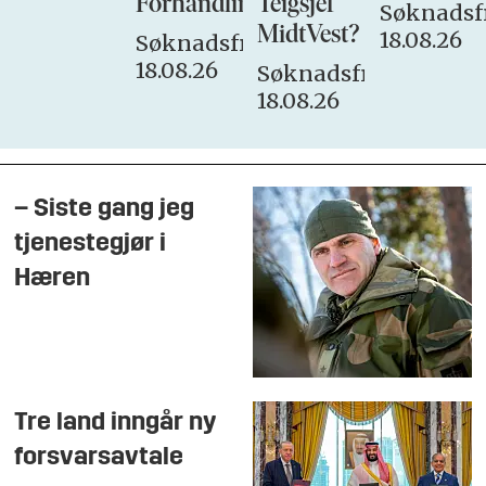
Forhandlingsutvalget
Teigsjef
Søknadsfr
MidtVest?
18.08.26
Søknadsfrist:
18.08.26
Søknadsfrist:
18.08.26
– Siste gang jeg
tjenestegjør i
Hæren
Tre land inngår ny
forsvarsavtale