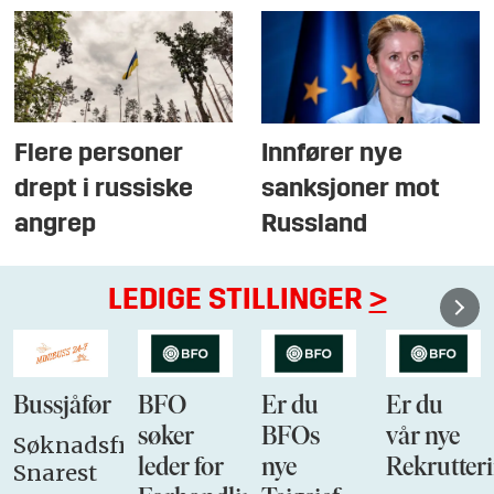
Flere personer
Innfører nye
drept i russiske
sanksjoner mot
angrep
Russland
LEDIGE STILLINGER
>
Bussjåfør
BFO
Er du
Er du
søker
BFOs
vår nye
Søknadsfrist:
leder for
nye
Rekrutteri
Snarest