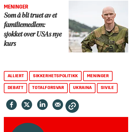
MENINGER
Som å bli truet av et
familiemedlem:
sjokket over USAs nye
kurs
ALLIERT
SIKKERHETSPOLITIKK
MENINGER
DEBATT
TOTALFORSVAR
UKRAINA
SIVILE