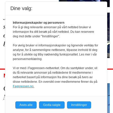
Dine valg:
Jeg har opplevd at
Informasjonskapsler og personvern
strømmen forsvant
For å gi deg relevante annonser på vårt nettsted bruker vi
informasjon fra ditt besøk på vårt nettsted. Du kan reservere
og det sentraliserte
deg mot dette under "Innstillinger".
brøt sammen
For øvrig bruker vi informasjonskapsler og lignende verktøy for
analyse, for å sammenligne nettlesere, tilpasse innhold til deg
og for å utvikle og tilby nødvendig funksjonalitet. Les mer i vår
personvernerklæring.
Vi er med i Fagpressen-nettverket. Om du samtykker under, vil
du få relevante annonser på nettstedene til medlemmene i
NYTT OM NAVN
nettverket basert på informasjon fra dine besøk på tvers av
disse nettstedene. En oversikt over medlemmene finner du på
Fagpressen.no.
Går fra Reitan til
Norfolk i Virginia
Avvis alle
Godta valgte
Innstillinger